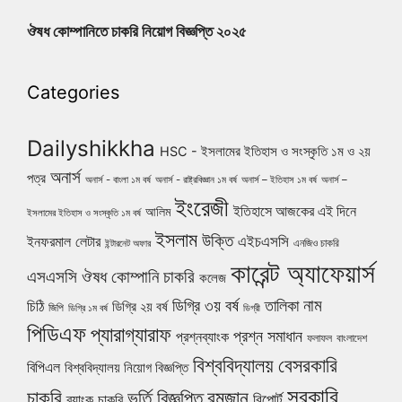
ঔষধ কোম্পানিতে চাকরি নিয়োগ বিজ্ঞপ্তি ২০২৫
Categories
Dailyshikkha
HSC - ইসলামের ইতিহাস ও সংস্কৃতি ১ম ও ২য়
অনার্স
পত্র
অনার্স - বাংলা ১ম বর্ষ
অনার্স - রাষ্ট্রবিজ্ঞান ১ম বর্ষ
অনার্স – ইতিহাস ১ম বর্ষ
অনার্স –
ইংরেজী
ইতিহাসে আজকের এই দিনে
আলিম
ইসলামের ইতিহাস ও সংস্কৃতি ১ম বর্ষ
ইসলাম
উক্তি
এইচএসসি
ইনফরমাল লেটার
এনজিও চাকরি
ইন্টারনেট অফার
কারেন্ট অ্যাফেয়ার্স
ঔষধ কোম্পানি চাকরি
এসএসসি
কলেজ
নাম
ডিগ্রি ৩য় বর্ষ
তালিকা
চিঠি
ডিগ্রি ২য় বর্ষ
জিপি
ডিগ্রি ১ম বর্ষ
ডিগ্রী
পিডিএফ
প্যারাগ্যারাফ
প্রশ্ন সমাধান
প্রশ্নব্যাংক
ফলাফল
বাংলাদেশ
বিশ্ববিদ্যালয়
বেসরকারি
বিপিএল
বিশ্ববিদ্যালয় নিয়োগ বিজ্ঞপ্তি
সরকারি
চাকরি
ভর্তি বিজ্ঞপ্তি
রমজান
রিপোর্ট
ব্যাংক চাকরি