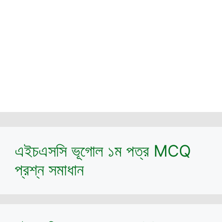
এইচএসসি ভূগোল ১ম পত্র MCQ
প্রশ্ন সমাধান