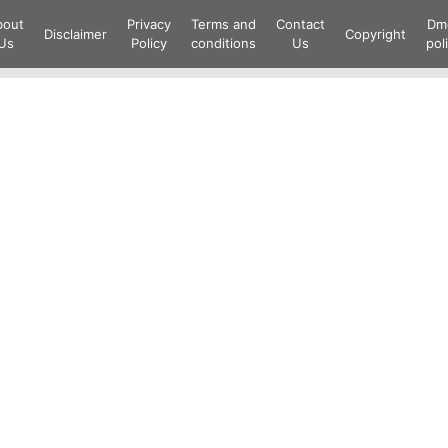
Skip
bout
Privacy
Terms and
Contact
Dm
to
Disclaimer
Copyright
Us
Policy
conditions
Us
pol
content