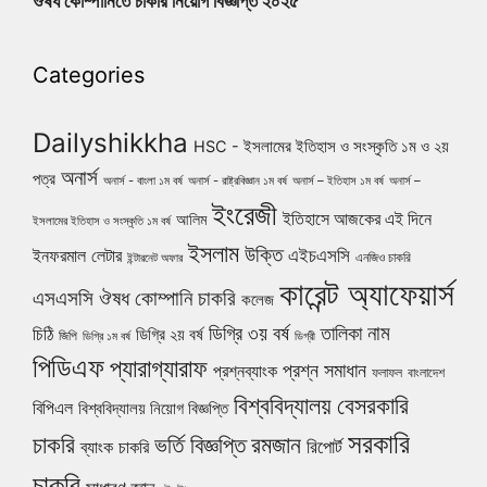
ঔষধ কোম্পানিতে চাকরি নিয়োগ বিজ্ঞপ্তি ২০২৫
Categories
Dailyshikkha
HSC - ইসলামের ইতিহাস ও সংস্কৃতি ১ম ও ২য়
অনার্স
পত্র
অনার্স - বাংলা ১ম বর্ষ
অনার্স - রাষ্ট্রবিজ্ঞান ১ম বর্ষ
অনার্স – ইতিহাস ১ম বর্ষ
অনার্স –
ইংরেজী
ইতিহাসে আজকের এই দিনে
আলিম
ইসলামের ইতিহাস ও সংস্কৃতি ১ম বর্ষ
ইসলাম
উক্তি
এইচএসসি
ইনফরমাল লেটার
এনজিও চাকরি
ইন্টারনেট অফার
কারেন্ট অ্যাফেয়ার্স
ঔষধ কোম্পানি চাকরি
এসএসসি
কলেজ
নাম
ডিগ্রি ৩য় বর্ষ
তালিকা
চিঠি
ডিগ্রি ২য় বর্ষ
জিপি
ডিগ্রি ১ম বর্ষ
ডিগ্রী
পিডিএফ
প্যারাগ্যারাফ
প্রশ্ন সমাধান
প্রশ্নব্যাংক
ফলাফল
বাংলাদেশ
বিশ্ববিদ্যালয়
বেসরকারি
বিপিএল
বিশ্ববিদ্যালয় নিয়োগ বিজ্ঞপ্তি
সরকারি
চাকরি
ভর্তি বিজ্ঞপ্তি
রমজান
রিপোর্ট
ব্যাংক চাকরি
চাকরি