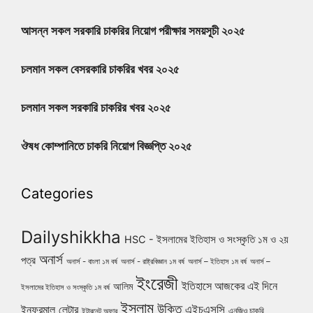
আসন্ন সকল সরকারি চাকরির নিয়োগ পরীক্ষার সময়সূচী ২০২৫
চলমান সকল বেসরকারি চাকরির খবর ২০২৫
চলমান সকল সরকারি চাকরির খবর ২০২৫
ঔষধ কোম্পানিতে চাকরি নিয়োগ বিজ্ঞপ্তি ২০২৫
Categories
Dailyshikkha
HSC - ইসলামের ইতিহাস ও সংস্কৃতি ১ম ও ২য়
অনার্স
পত্র
অনার্স - বাংলা ১ম বর্ষ
অনার্স - রাষ্ট্রবিজ্ঞান ১ম বর্ষ
অনার্স – ইতিহাস ১ম বর্ষ
অনার্স –
ইংরেজী
ইতিহাসে আজকের এই দিনে
আলিম
ইসলামের ইতিহাস ও সংস্কৃতি ১ম বর্ষ
ইসলাম
উক্তি
এইচএসসি
ইনফরমাল লেটার
এনজিও চাকরি
ইন্টারনেট অফার