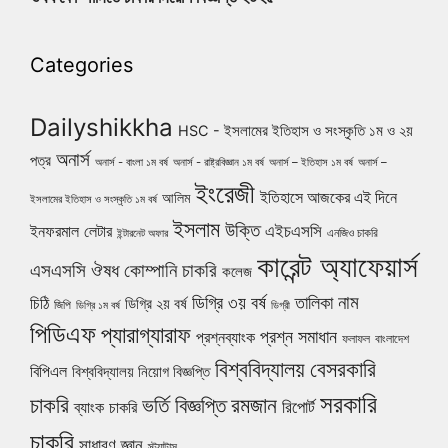
Categories
Dailyshikkha
HSC - ইসলামের ইতিহাস ও সংস্কৃতি ১ম ও ২য়
অনার্স
পত্র
অনার্স - বাংলা ১ম বর্ষ
অনার্স - রাষ্ট্রবিজ্ঞান ১ম বর্ষ
অনার্স – ইতিহাস ১ম বর্ষ
অনার্স –
ইংরেজী
ইতিহাসে আজকের এই দিনে
আলিম
ইসলামের ইতিহাস ও সংস্কৃতি ১ম বর্ষ
ইসলাম
উক্তি
এইচএসসি
ইনফরমাল লেটার
এনজিও চাকরি
ইন্টারনেট অফার
কারেন্ট অ্যাফেয়ার্স
ঔষধ কোম্পানি চাকরি
এসএসসি
কলেজ
নাম
ডিগ্রি ৩য় বর্ষ
তালিকা
চিঠি
ডিগ্রি ২য় বর্ষ
জিপি
ডিগ্রি ১ম বর্ষ
ডিগ্রী
পিডিএফ
প্যারাগ্যারাফ
প্রশ্ন সমাধান
প্রশ্নব্যাংক
ফলাফল
বাংলাদেশ
বিশ্ববিদ্যালয়
বেসরকারি
বিপিএল
বিশ্ববিদ্যালয় নিয়োগ বিজ্ঞপ্তি
সরকারি
চাকরি
ভর্তি বিজ্ঞপ্তি
রমজান
রিপোর্ট
ব্যাংক চাকরি
চাকরি
সাধারণ জ্ঞান
স্ট্যাটাস