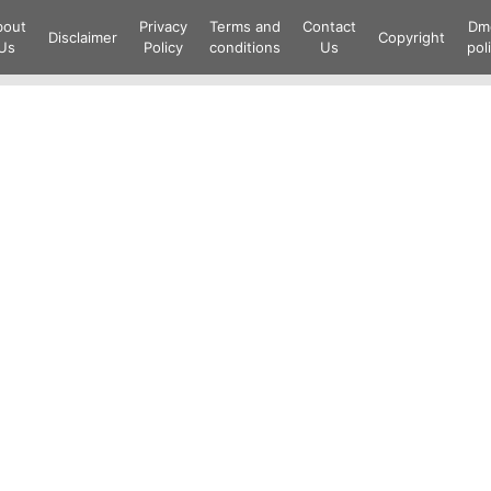
Skip
bout
Privacy
Terms and
Contact
Dm
to
Disclaimer
Copyright
Us
Policy
conditions
Us
pol
content