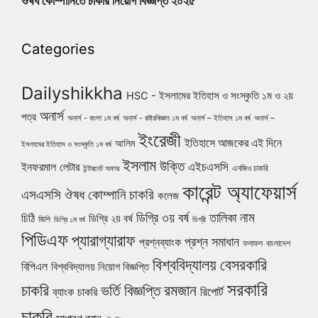
ঔষধ কোম্পানিতে চাকরি নিয়োগ বিজ্ঞপ্তি ২০২৫
Categories
Dailyshikkha
HSC - ইসলামের ইতিহাস ও সংস্কৃতি ১ম ও ২য়
অনার্স
পত্র
অনার্স - বাংলা ১ম বর্ষ
অনার্স - রাষ্ট্রবিজ্ঞান ১ম বর্ষ
অনার্স – ইতিহাস ১ম বর্ষ
অনার্স –
ইংরেজী
ইতিহাসে আজকের এই দিনে
আলিম
ইসলামের ইতিহাস ও সংস্কৃতি ১ম বর্ষ
ইসলাম
উক্তি
এইচএসসি
ইনফরমাল লেটার
এনজিও চাকরি
ইন্টারনেট অফার
কারেন্ট অ্যাফেয়ার্স
ঔষধ কোম্পানি চাকরি
এসএসসি
কলেজ
নাম
ডিগ্রি ৩য় বর্ষ
তালিকা
চিঠি
ডিগ্রি ২য় বর্ষ
জিপি
ডিগ্রি ১ম বর্ষ
ডিগ্রী
পিডিএফ
প্যারাগ্যারাফ
প্রশ্ন সমাধান
প্রশ্নব্যাংক
ফলাফল
বাংলাদেশ
বিশ্ববিদ্যালয়
বেসরকারি
বিপিএল
বিশ্ববিদ্যালয় নিয়োগ বিজ্ঞপ্তি
সরকারি
চাকরি
ভর্তি বিজ্ঞপ্তি
রমজান
রিপোর্ট
ব্যাংক চাকরি
চাকরি