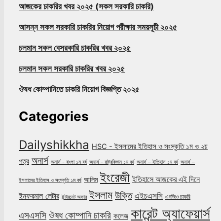
আজকের চাকরির খবর ২০২৫ (সকল সরকারি চাকরি)
আসন্ন সকল সরকারি চাকরির নিয়োগ পরীক্ষার সময়সূচী ২০২৫
চলমান সকল বেসরকারি চাকরির খবর ২০২৫
চলমান সকল সরকারি চাকরির খবর ২০২৫
ঔষধ কোম্পানিতে চাকরি নিয়োগ বিজ্ঞপ্তি ২০২৫
Categories
Dailyshikkha
HSC - ইসলামের ইতিহাস ও সংস্কৃতি ১ম ও ২য়
অনার্স
পত্র
অনার্স - বাংলা ১ম বর্ষ
অনার্স - রাষ্ট্রবিজ্ঞান ১ম বর্ষ
অনার্স – ইতিহাস ১ম বর্ষ
অনার্স –
ইংরেজী
ইতিহাসে আজকের এই দিনে
আলিম
ইসলামের ইতিহাস ও সংস্কৃতি ১ম বর্ষ
ইসলাম
উক্তি
এইচএসসি
ইনফরমাল লেটার
এনজিও চাকরি
ইন্টারনেট অফার
কারেন্ট অ্যাফেয়ার্স
ঔষধ কোম্পানি চাকরি
এসএসসি
কলেজ