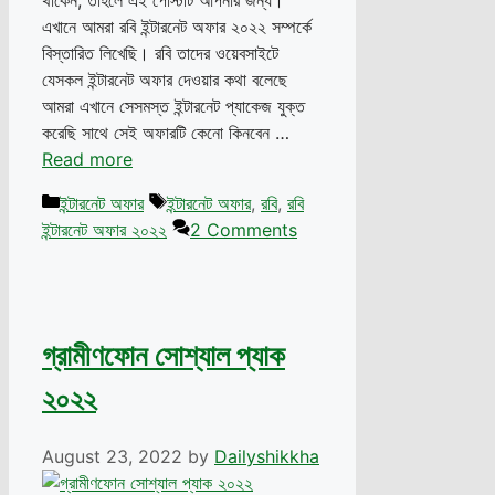
থাকেন, তাহলে এই পোস্টটি আপনার জন্য।
এখানে আমরা রবি ইন্টারনেট অফার ২০২২ সম্পর্কে
বিস্তারিত লিখেছি। রবি তাদের ওয়েবসাইটে
যেসকল ইন্টারনেট অফার দেওয়ার কথা বলেছে
আমরা এখানে সেসমস্ত ইন্টারনেট প্যাকেজ যুক্ত
করেছি সাথে সেই অফারটি কেনো কিনবেন …
Read more
Categories
Tags
ইন্টারনেট অফার
ইন্টারনেট অফার
,
রবি
,
রবি
ইন্টারনেট অফার ২০২২
2 Comments
গ্রামীণফোন সোশ্যাল প্যাক
২০২২
August 23, 2022
by
Dailyshikkha