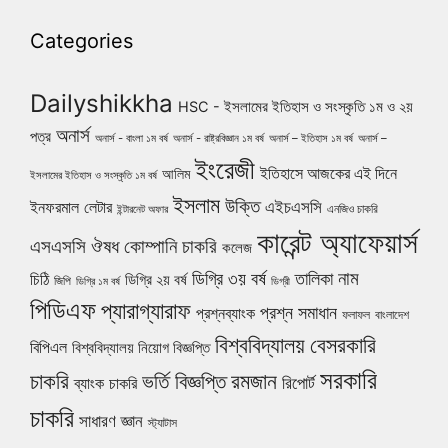
Categories
Dailyshikkha
HSC - ইসলামের ইতিহাস ও সংস্কৃতি ১ম ও ২য়
অনার্স
পত্র
অনার্স - বাংলা ১ম বর্ষ
অনার্স - রাষ্ট্রবিজ্ঞান ১ম বর্ষ
অনার্স – ইতিহাস ১ম বর্ষ
অনার্স –
ইংরেজী
ইতিহাসে আজকের এই দিনে
আলিম
ইসলামের ইতিহাস ও সংস্কৃতি ১ম বর্ষ
ইসলাম
উক্তি
এইচএসসি
ইনফরমাল লেটার
এনজিও চাকরি
ইন্টারনেট অফার
কারেন্ট অ্যাফেয়ার্স
ঔষধ কোম্পানি চাকরি
এসএসসি
কলেজ
নাম
ডিগ্রি ৩য় বর্ষ
তালিকা
চিঠি
ডিগ্রি ২য় বর্ষ
জিপি
ডিগ্রি ১ম বর্ষ
ডিগ্রী
পিডিএফ
প্যারাগ্যারাফ
প্রশ্ন সমাধান
প্রশ্নব্যাংক
ফলাফল
বাংলাদেশ
বিশ্ববিদ্যালয়
বেসরকারি
বিপিএল
বিশ্ববিদ্যালয় নিয়োগ বিজ্ঞপ্তি
সরকারি
চাকরি
ভর্তি বিজ্ঞপ্তি
রমজান
রিপোর্ট
ব্যাংক চাকরি
চাকরি
সাধারণ জ্ঞান
স্ট্যাটাস