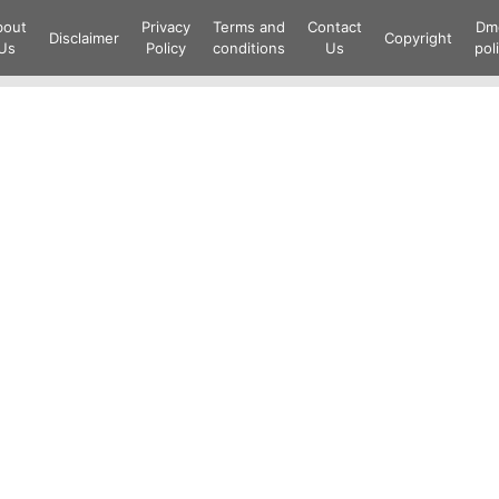
Skip
bout
Privacy
Terms and
Contact
Dm
to
Disclaimer
Copyright
Us
Policy
conditions
Us
pol
content