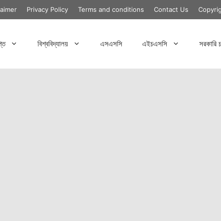
laimer
Privacy Policy
Terms and conditions
Contact Us
Copyri
্তি
বিশ্ববিদ্যালয়
এসএসসি
এইচএসসি
সরকারি চ