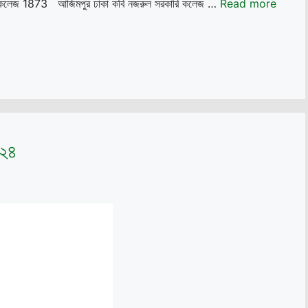
হিলা কলেজ 1873 আজিমপুর ঢাকা কবি নজরুল সরকারি কলেজ …
Read more
০২৪