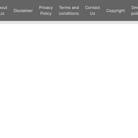
Skip
bout
Privacy
Terms and
Contact
Dm
to
Disclaimer
Copyright
Us
Policy
conditions
Us
pol
content