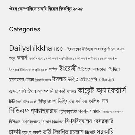
ঔষধ কোম্পানিতে চাকরি নিয়োগ বিজ্ঞপ্তি ২০২৫
Categories
Dailyshikkha
HSC - ইসলামের ইতিহাস ও সংস্কৃতি ১ম ও ২য়
অনার্স
পত্র
অনার্স - বাংলা ১ম বর্ষ
অনার্স - রাষ্ট্রবিজ্ঞান ১ম বর্ষ
অনার্স – ইতিহাস ১ম বর্ষ
অনার্স –
ইংরেজী
ইতিহাসে আজকের এই দিনে
আলিম
ইসলামের ইতিহাস ও সংস্কৃতি ১ম বর্ষ
ইসলাম
উক্তি
এইচএসসি
ইনফরমাল লেটার
এনজিও চাকরি
ইন্টারনেট অফার
কারেন্ট অ্যাফেয়ার্স
ঔষধ কোম্পানি চাকরি
এসএসসি
কলেজ
নাম
ডিগ্রি ৩য় বর্ষ
তালিকা
চিঠি
ডিগ্রি ২য় বর্ষ
জিপি
ডিগ্রি ১ম বর্ষ
ডিগ্রী
পিডিএফ
প্যারাগ্যারাফ
প্রশ্ন সমাধান
প্রশ্নব্যাংক
ফলাফল
বাংলাদেশ
বিশ্ববিদ্যালয়
বেসরকারি
বিপিএল
বিশ্ববিদ্যালয় নিয়োগ বিজ্ঞপ্তি
সরকারি
চাকরি
ভর্তি বিজ্ঞপ্তি
রমজান
রিপোর্ট
ব্যাংক চাকরি