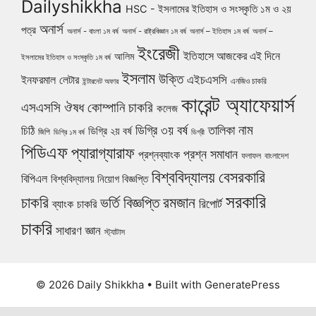
Dailyshikkha
HSC - ইসলামের ইতিহাস ও সংস্কৃতি ১ম ও ২য়
অনার্স
পত্র
অনার্স - বাংলা ১ম বর্ষ
অনার্স - রাষ্ট্রবিজ্ঞান ১ম বর্ষ
অনার্স – ইতিহাস ১ম বর্ষ
অনার্স –
ইংরেজী
ইতিহাসে আজকের এই দিনে
আলিম
ইসলামের ইতিহাস ও সংস্কৃতি ১ম বর্ষ
ইসলাম
উক্তি
এইচএসসি
ইনফরমাল লেটার
এনজিও চাকরি
ইন্টারনেট অফার
কারেন্ট অ্যাফেয়ার্স
ঔষধ কোম্পানি চাকরি
এসএসসি
কলেজ
নাম
ডিগ্রি ৩য় বর্ষ
তালিকা
চিঠি
ডিগ্রি ২য় বর্ষ
জিপি
ডিগ্রি ১ম বর্ষ
ডিগ্রী
পিডিএফ
প্যারাগ্যারাফ
প্রশ্ন সমাধান
প্রশ্নব্যাংক
ফলাফল
বাংলাদেশ
বিশ্ববিদ্যালয়
বেসরকারি
বিপিএল
বিশ্ববিদ্যালয় নিয়োগ বিজ্ঞপ্তি
সরকারি
চাকরি
ভর্তি বিজ্ঞপ্তি
রমজান
রিপোর্ট
ব্যাংক চাকরি
চাকরি
সাধারণ জ্ঞান
স্ট্যাটাস
© 2026 Daily Shikkha
• Built with
GeneratePress