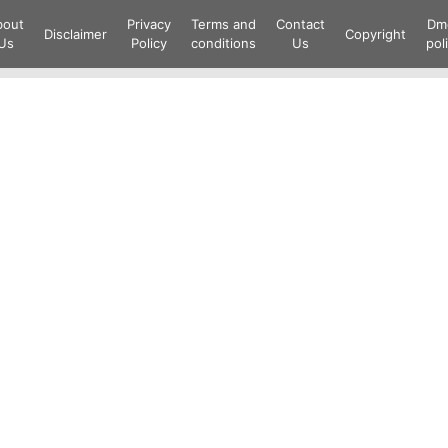
Skip
bout
Privacy
Terms and
Contact
Dm
to
Disclaimer
Copyright
Us
Policy
conditions
Us
pol
content