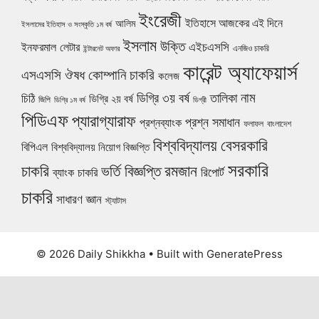
ইংরেজী
ইতিহাসে আজকের এই দিনে
আলিম
ইসলামের ইতিহাস ও সংস্কৃতি ১ম বর্ষ
ইসলাম
উক্তি
এইচএসসি
ইনফরমাল লেটার
এনজিও চাকরি
ইন্টারনেট অফার
কারেন্ট অ্যাফেয়ার্স
ঔষধ কোম্পানি চাকরি
এসএসসি
কলেজ
নাম
ডিগ্রি ৩য় বর্ষ
তালিকা
চিঠি
ডিগ্রি ২য় বর্ষ
জিপি
ডিগ্রি ১ম বর্ষ
ডিগ্রী
পিডিএফ
প্যারাগ্যারাফ
প্রশ্ন সমাধান
প্রশ্নব্যাংক
ফলাফল
বাংলাদেশ
বিশ্ববিদ্যালয়
বেসরকারি
বিপিএল
বিশ্ববিদ্যালয় নিয়োগ বিজ্ঞপ্তি
সরকারি
চাকরি
ভর্তি বিজ্ঞপ্তি
রমজান
রিপোর্ট
ব্যাংক চাকরি
চাকরি
সাধারণ জ্ঞান
স্ট্যাটাস
© 2026 Daily Shikkha
• Built with
GeneratePress