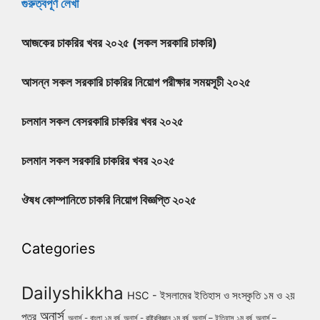
গুরুত্বপূর্ণ লেখা
আজকের চাকরির খবর ২০২৫ (সকল সরকারি চাকরি)
আসন্ন সকল সরকারি চাকরির নিয়োগ পরীক্ষার সময়সূচী ২০২৫
চলমান সকল বেসরকারি চাকরির খবর ২০২৫
চলমান সকল সরকারি চাকরির খবর ২০২৫
ঔষধ কোম্পানিতে চাকরি নিয়োগ বিজ্ঞপ্তি ২০২৫
Categories
Dailyshikkha
HSC - ইসলামের ইতিহাস ও সংস্কৃতি ১ম ও ২য়
অনার্স
পত্র
অনার্স - বাংলা ১ম বর্ষ
অনার্স - রাষ্ট্রবিজ্ঞান ১ম বর্ষ
অনার্স – ইতিহাস ১ম বর্ষ
অনার্স –