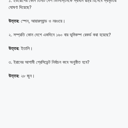
১. ইউরোপের কোন তিনটি দেশ ফিলিস্তিনকে স্বাধীন রাষ্ট্র হিসেবে স্বীকৃতির
ঘোষণা দিয়েছে?
উত্তর:
স্পেন, আয়ারল্যান্ড ও নরওয়ে।
২. সম্প্রতি কোন দেশে একদিনে ১৬০ বার ভূমিকম্প রেকর্ড করা হয়েছে?
উত্তর:
ইতালি।
৩. ইরানের আগামী প্রেসিডেন্ট নির্বাচন কবে অনুষ্ঠিত হবে?
উত্তর:
২৮ জুন।