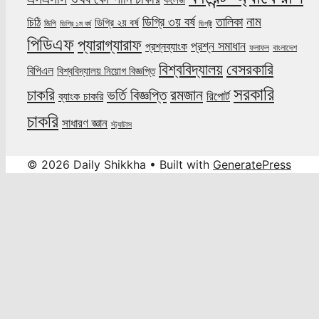
কলেজ
নাম
ডিগ্রি ৩য় বর্ষ
তালিকা
চিঠি
ডিগ্রি ২য় বর্ষ
জিপি
ডিগ্রি ১ম বর্ষ
ডিগ্রী
পিডিএফ
প্যারাগ্যারাফ
প্রশ্ন সমাধান
প্রশ্নব্যাংক
ফলাফল
বাংলাদেশ
বিশ্ববিদ্যালয়
বেসরকারি
বিপিএল
বিশ্ববিদ্যালয় নিয়োগ বিজ্ঞপ্তি
সরকারি
চাকরি
ভর্তি বিজ্ঞপ্তি
রমজান
রিপোর্ট
ব্যাংক চাকরি
চাকরি
সাধারণ জ্ঞান
স্ট্যাটাস
© 2026 Daily Shikkha
• Built with
GeneratePress