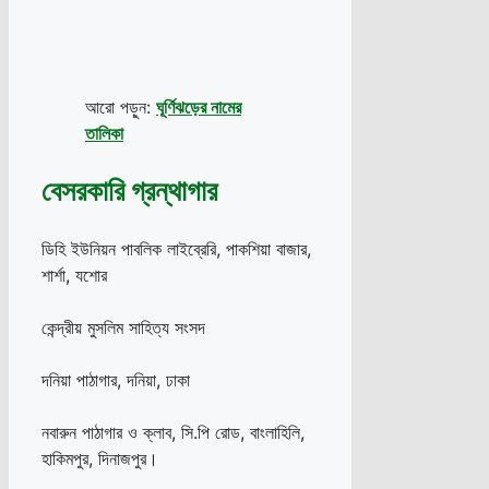
আরো পড়ুন:
ঘূর্ণিঝড়ের নামের
তালিকা
বেসরকারি গ্রন্থাগার
ডিহি ইউনিয়ন পাবলিক লাইব্রেরি, পাকশিয়া বাজার,
শার্শা, যশোর
কেন্দ্রীয় মুসলিম সাহিত্য সংসদ
দনিয়া পাঠাগার, দনিয়া, ঢাকা
নবারুন পাঠাগার ও ক্লাব, সি.পি রোড, বাংলাহিলি,
হাকিমপুর, দিনাজপুর।