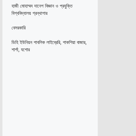
হাজী মোহাম্মদ দানেশ বিজ্ঞান ও প্রযুক্তি
বিশ্ববিদ্যালয় গ্রন্থাগার
বেসরকারি
ডিহি ইউনিয়ন পাবলিক লাইব্রেরি, পাকশিয়া বাজার,
শার্শা, যশোর