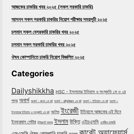
আজকের চাকরির খবর ২০২৫ (সকল সরকারি চাকরি)
আসন্ন সকল সরকারি চাকরির নিয়োগ পরীক্ষার সময়সূচী ২০২৫
চলমান সকল বেসরকারি চাকরির খবর ২০২৫
চলমান সকল সরকারি চাকরির খবর ২০২৫
ঔষধ কোম্পানিতে চাকরি নিয়োগ বিজ্ঞপ্তি ২০২৫
Categories
Dailyshikkha
HSC - ইসলামের ইতিহাস ও সংস্কৃতি ১ম ও ২য়
অনার্স
পত্র
অনার্স - বাংলা ১ম বর্ষ
অনার্স - রাষ্ট্রবিজ্ঞান ১ম বর্ষ
অনার্স – ইতিহাস ১ম বর্ষ
অনার্স –
ইংরেজী
ইতিহাসে আজকের এই দিনে
আলিম
ইসলামের ইতিহাস ও সংস্কৃতি ১ম বর্ষ
ইসলাম
উক্তি
এইচএসসি
ইনফরমাল লেটার
এনজিও চাকরি
ইন্টারনেট অফার
কারেন্ট অ্যাফেয়ার্স
ঔষধ কোম্পানি চাকরি
এসএসসি