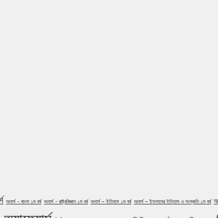
্স
আ
অনার্স - বাংলা ১ম বর্ষ
অনার্স - রাষ্ট্রবিজ্ঞান ১ম বর্ষ
অনার্স – ইতিহাস ১ম বর্ষ
অনার্স – ইসলামের ইতিহাস ও সংস্কৃতি ১ম বর্ষ