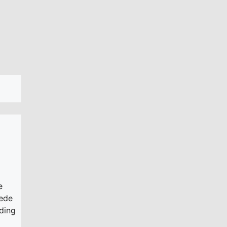
e
pede
ding