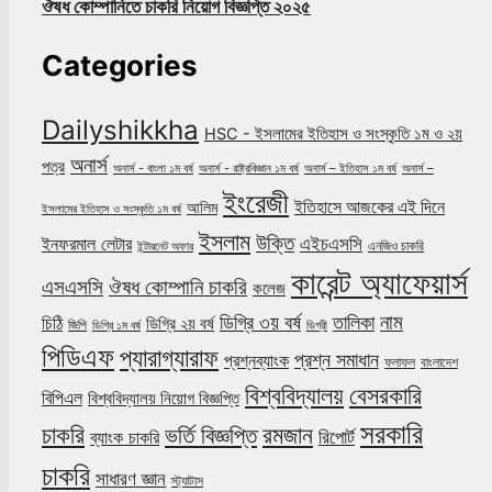
ঔষধ কোম্পানিতে চাকরি নিয়োগ বিজ্ঞপ্তি ২০২৫
Categories
Dailyshikkha
HSC - ইসলামের ইতিহাস ও সংস্কৃতি ১ম ও ২য়
অনার্স
পত্র
অনার্স - বাংলা ১ম বর্ষ
অনার্স - রাষ্ট্রবিজ্ঞান ১ম বর্ষ
অনার্স – ইতিহাস ১ম বর্ষ
অনার্স –
ইংরেজী
ইতিহাসে আজকের এই দিনে
আলিম
ইসলামের ইতিহাস ও সংস্কৃতি ১ম বর্ষ
ইসলাম
উক্তি
এইচএসসি
ইনফরমাল লেটার
এনজিও চাকরি
ইন্টারনেট অফার
কারেন্ট অ্যাফেয়ার্স
ঔষধ কোম্পানি চাকরি
এসএসসি
কলেজ
নাম
ডিগ্রি ৩য় বর্ষ
তালিকা
চিঠি
ডিগ্রি ২য় বর্ষ
জিপি
ডিগ্রি ১ম বর্ষ
ডিগ্রী
পিডিএফ
প্যারাগ্যারাফ
প্রশ্ন সমাধান
প্রশ্নব্যাংক
ফলাফল
বাংলাদেশ
বিশ্ববিদ্যালয়
বেসরকারি
বিপিএল
বিশ্ববিদ্যালয় নিয়োগ বিজ্ঞপ্তি
সরকারি
চাকরি
ভর্তি বিজ্ঞপ্তি
রমজান
রিপোর্ট
ব্যাংক চাকরি
চাকরি
সাধারণ জ্ঞান
স্ট্যাটাস