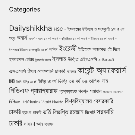
Categories
Dailyshikkha
HSC - ইসলামের ইতিহাস ও সংস্কৃতি ১ম ও ২য়
অনার্স
পত্র
অনার্স - বাংলা ১ম বর্ষ
অনার্স - রাষ্ট্রবিজ্ঞান ১ম বর্ষ
অনার্স – ইতিহাস ১ম বর্ষ
অনার্স –
ইংরেজী
ইতিহাসে আজকের এই দিনে
আলিম
ইসলামের ইতিহাস ও সংস্কৃতি ১ম বর্ষ
ইসলাম
উক্তি
এইচএসসি
ইনফরমাল লেটার
এনজিও চাকরি
ইন্টারনেট অফার
কারেন্ট অ্যাফেয়ার্স
ঔষধ কোম্পানি চাকরি
এসএসসি
কলেজ
নাম
ডিগ্রি ৩য় বর্ষ
তালিকা
চিঠি
ডিগ্রি ২য় বর্ষ
জিপি
ডিগ্রি ১ম বর্ষ
ডিগ্রী
পিডিএফ
প্যারাগ্যারাফ
প্রশ্ন সমাধান
প্রশ্নব্যাংক
ফলাফল
বাংলাদেশ
বিশ্ববিদ্যালয়
বেসরকারি
বিপিএল
বিশ্ববিদ্যালয় নিয়োগ বিজ্ঞপ্তি
সরকারি
চাকরি
ভর্তি বিজ্ঞপ্তি
রমজান
রিপোর্ট
ব্যাংক চাকরি
চাকরি
সাধারণ জ্ঞান
স্ট্যাটাস