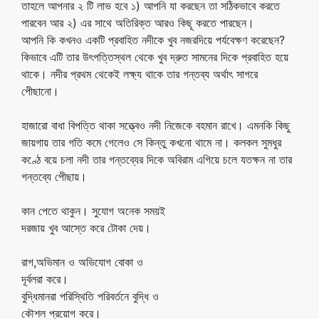
তাহলে আপনার ২ টি লাভ হবে ১) আপনি যা করছেন তা সঠিকভাবে করতে
পারবেন আর ২) এর সাথে অতিরিক্ত আরও কিছূ করতে পারছেন।
আপনি কি কখনও একটি প্রবাহিত নদীকে খুব নজরদিয়ে পর্যবেক্ষণ করেছেন?
কিভাবে এটি তার উৎপত্তিস্থল থেকে খুব দ্রুত সামনের দিকে প্রবাহিত হয়ে
থাকে। নদীর প্রথম থেকেই লক্ষ্য থাকে তার গন্তব্য অর্থাৎ সাগরে
পেীছানো।
হাজারো বাধা বিপত্তি থাকা সত্ত্বেও নদী নিজেকে বহমান রাখে। এমনকি কিছু
জায়গায় তার গতি কমে গেলেও সে কিন্তু কখনো থামে না। কলকল সুমধুর
কণ্ঠে বয়ে চলা নদী তার গন্তব্যের দিকে অবিরাম এগিয়ে চলে যতক্ষন না তার
গন্তব্যে পেীছায়।
কান পেতে থাকুন। সুযোগ অনেক সময়ই
দরজায় খুব আস্তে করে টোকা দেয়।
রাগ,অভিমান ও অভিযোগ বোকা ও
দূর্বলরা করে।
বুদ্ধিমানরা পরিস্থিতি পরিবর্তনে বুদ্ধি ও
কৌশল প্রয়োগ করে।