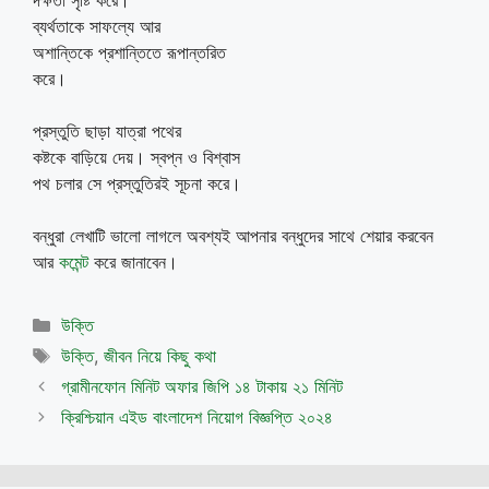
দক্ষতা সৃষ্টি করে।
ব্যর্থতাকে সাফল্যে আর
অশান্তিকে প্রশান্তিতে রূপান্তরিত
করে।
প্রস্তুতি ছাড়া যাত্রা পথের
কষ্টকে বাড়িয়ে দেয়। স্বপ্ন ও বিশ্বাস
পথ চলার সে প্রস্তুতিরই সূচনা করে।
বন্ধুরা লেখাটি ভালো লাগলে অবশ্যই আপনার বন্ধুদের সাথে শেয়ার করবেন
আর
কমেন্ট
করে জানাবেন।
Categories
উক্তি
Tags
উক্তি
,
জীবন নিয়ে কিছু কথা
গ্রামীনফোন মিনিট অফার জিপি ১৪ টাকায় ২১ মিনিট
ক্রিশ্চিয়ান এইড বাংলাদেশ নিয়োগ বিজ্ঞপ্তি ২০২৪