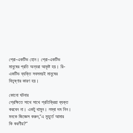
প্রো-একটিভ হোন। প্রো-একটিভ
মানুষের প্রতি অন্যরা আকৃষ্ট হয়। রি-
একটিভ ব্যক্তি সবসময়ই মানুষের
বিতৃষ্ণার কারণ হয়।
কোনো ঘটনার
প্রেক্ষিতে সাথে সাথে প্রতিক্রিয়া ব্যক্ত
করবেন না। একটু থামুন। লম্বা দম নিন।
মনকে জিজ্ঞেস করুন,”এ মুহূর্তে আমার
কি করণীয়?”