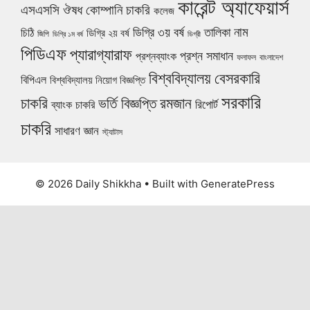
কারেন্ট অ্যাফেয়ার্স
ঔষধ কোম্পানি চাকরি
এসএসসি
কলেজ
নাম
ডিগ্রি ৩য় বর্ষ
তালিকা
চিঠি
ডিগ্রি ২য় বর্ষ
জিপি
ডিগ্রি ১ম বর্ষ
ডিগ্রী
পিডিএফ
প্যারাগ্যারাফ
প্রশ্ন সমাধান
প্রশ্নব্যাংক
ফলাফল
বাংলাদেশ
বিশ্ববিদ্যালয়
বেসরকারি
বিপিএল
বিশ্ববিদ্যালয় নিয়োগ বিজ্ঞপ্তি
সরকারি
চাকরি
ভর্তি বিজ্ঞপ্তি
রমজান
রিপোর্ট
ব্যাংক চাকরি
চাকরি
সাধারণ জ্ঞান
স্ট্যাটাস
© 2026 Daily Shikkha
• Built with
GeneratePress