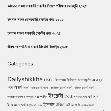
আসন্ন সকল সরকারি চাকরির নিয়োগ পরীক্ষার সময়সূচী ২০২৫
চলমান সকল বেসরকারি চাকরির খবর ২০২৫
চলমান সকল সরকারি চাকরির খবর ২০২৫
ঔষধ কোম্পানিতে চাকরি নিয়োগ বিজ্ঞপ্তি ২০২৫
Categories
Dailyshikkha
HSC - ইসলামের ইতিহাস ও সংস্কৃতি ১ম ও ২য়
অনার্স
পত্র
অনার্স - বাংলা ১ম বর্ষ
অনার্স - রাষ্ট্রবিজ্ঞান ১ম বর্ষ
অনার্স – ইতিহাস ১ম বর্ষ
অনার্স –
ইংরেজী
ইতিহাসে আজকের এই দিনে
আলিম
ইসলামের ইতিহাস ও সংস্কৃতি ১ম বর্ষ
ইসলাম
উক্তি
এইচএসসি
ইনফরমাল লেটার
এনজিও চাকরি
ইন্টারনেট অফার