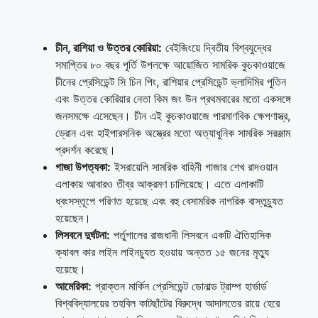
চীন, রাশিয়া ও উত্তর কোরিয়া:
বেইজিংয়ে দ্বিতীয় বিশ্বযুদ্ধের
সমাপ্তির ৮০ বছর পূর্তি উপলক্ষে আয়োজিত সামরিক কুচকাওয়াজে
চীনের প্রেসিডেন্ট সি চিন পিং, রাশিয়ার প্রেসিডেন্ট ভ্লাদিমির পুতিন
এবং উত্তর কোরিয়ার নেতা কিম জং উন প্রথমবারের মতো একসঙ্গে
জনসমক্ষে এসেছেন। চীন এই কুচকাওয়াজে পারমাণবিক ক্ষেপণাস্ত্র,
ড্রোন এবং হাইপারসনিক অস্ত্রের মতো অত্যাধুনিক সামরিক সরঞ্জাম
প্রদর্শন করেছে।
গাজা উপত্যকা:
ইসরায়েলি সামরিক বাহিনী গাজার শেখ রাদওয়ান
এলাকায় আবারও তীব্র আক্রমণ চালিয়েছে। এতে এলাকাটি
ধ্বংসস্তূপে পরিণত হয়েছে এবং বহু বেসামরিক নাগরিক বাস্তুচ্যুত
হয়েছেন।
লিসবনে দুর্ঘটনা:
পর্তুগালের রাজধানী লিসবনে একটি ঐতিহাসিক
ক্যাবল কার লাইন লাইনচ্যুত হওয়ায় অন্তত ১৫ জনের মৃত্যু
হয়েছে।
আমেরিকা:
প্রাক্তন মার্কিন প্রেসিডেন্ট ডোনাল্ড ট্রাম্প হার্ভার্ড
বিশ্ববিদ্যালয়ের তহবিল কাটছাঁটের বিরুদ্ধে আদালতের রায়ে হেরে