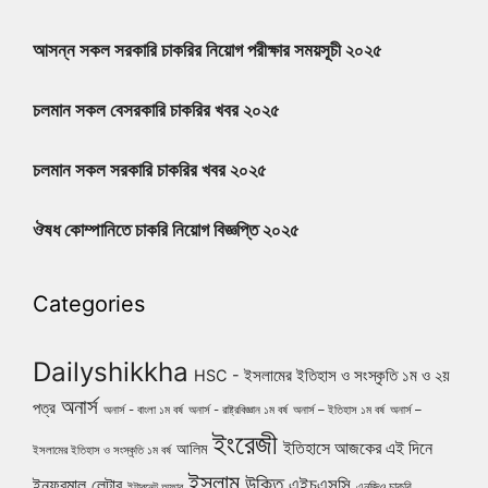
আসন্ন সকল সরকারি চাকরির নিয়োগ পরীক্ষার সময়সূচী ২০২৫
চলমান সকল বেসরকারি চাকরির খবর ২০২৫
চলমান সকল সরকারি চাকরির খবর ২০২৫
ঔষধ কোম্পানিতে চাকরি নিয়োগ বিজ্ঞপ্তি ২০২৫
Categories
Dailyshikkha
HSC - ইসলামের ইতিহাস ও সংস্কৃতি ১ম ও ২য়
অনার্স
পত্র
অনার্স - বাংলা ১ম বর্ষ
অনার্স - রাষ্ট্রবিজ্ঞান ১ম বর্ষ
অনার্স – ইতিহাস ১ম বর্ষ
অনার্স –
ইংরেজী
ইতিহাসে আজকের এই দিনে
আলিম
ইসলামের ইতিহাস ও সংস্কৃতি ১ম বর্ষ
ইসলাম
উক্তি
এইচএসসি
ইনফরমাল লেটার
এনজিও চাকরি
ইন্টারনেট অফার