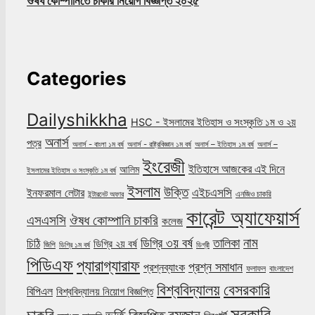
ঔষধ কোম্পানিতে চাকরি নিয়োগ বিজ্ঞপ্তি ২০২৫
Categories
Dailyshikkha
HSC - ইসলামের ইতিহাস ও সংস্কৃতি ১ম ও ২য়
অনার্স
পত্র
অনার্স - বাংলা ১ম বর্ষ
অনার্স - রাষ্ট্রবিজ্ঞান ১ম বর্ষ
অনার্স – ইতিহাস ১ম বর্ষ
অনার্স –
ইংরেজী
ইতিহাসে আজকের এই দিনে
আলিম
ইসলামের ইতিহাস ও সংস্কৃতি ১ম বর্ষ
ইসলাম
উক্তি
এইচএসসি
ইনফরমাল লেটার
এনজিও চাকরি
ইন্টারনেট অফার
কারেন্ট অ্যাফেয়ার্স
ঔষধ কোম্পানি চাকরি
এসএসসি
কলেজ
নাম
ডিগ্রি ৩য় বর্ষ
তালিকা
চিঠি
ডিগ্রি ২য় বর্ষ
জিপি
ডিগ্রি ১ম বর্ষ
ডিগ্রী
পিডিএফ
প্যারাগ্যারাফ
প্রশ্ন সমাধান
প্রশ্নব্যাংক
ফলাফল
বাংলাদেশ
বিশ্ববিদ্যালয়
বেসরকারি
বিপিএল
বিশ্ববিদ্যালয় নিয়োগ বিজ্ঞপ্তি
সরকারি
চাকরি
ভর্তি বিজ্ঞপ্তি
রমজান