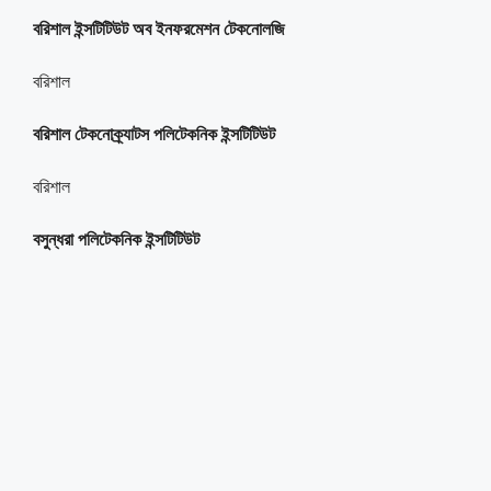
বরিশাল ইন্সটিটিউট অব ইনফরমেশন টেকনোলজি
বরিশাল
বরিশাল টেকনোক্র্যাটস পলিটেকনিক ইন্সটিটিউট
বরিশাল
বসুন্ধরা পলিটেকনিক ইন্সটিটিউট