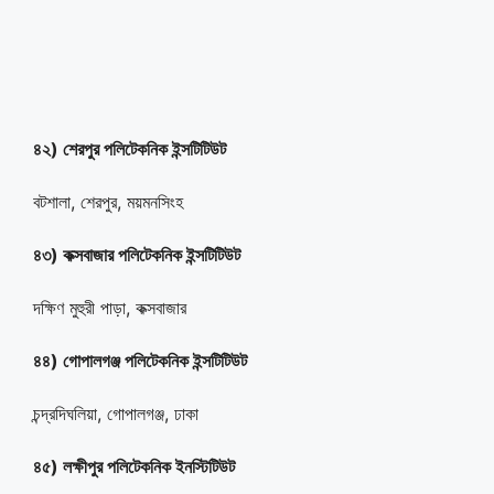
৪২) শেরপুর পলিটেকনিক ইন্সটিটিউট
বটশালা, শেরপুর, ময়মনসিংহ
৪৩) কক্সবাজার পলিটেকনিক ইন্সটিটিউট
দক্ষিণ মুহুরী পাড়া, কক্সবাজার
৪৪) গোপালগঞ্জ পলিটেকনিক ইন্সটিটিউট
চন্দ্রদিঘলিয়া, গোপালগঞ্জ, ঢাকা
৪৫) লক্ষীপুর পলিটেকনিক ইনস্টিটিউট