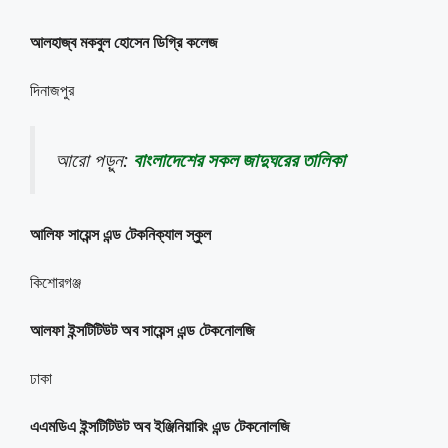
আলহাজ্ব মকবুল হোসেন ডিগ্রি কলেজ
দিনাজপুর
আরো পড়ুন:
বাংলাদেশের সকল জাদুঘরের তালিকা
আলিফ সায়েন্স এন্ড টেকনিক্যাল স্কুল
কিশোরগঞ্জ
আলফা ইন্সটিটিউট অব সায়েন্স এন্ড টেকনোলজি
ঢাকা
এএমডিএ ইন্সটিটিউট অব ইঞ্জিনিয়ারিং এন্ড টেকনোলজি