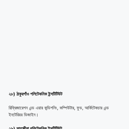
২৮) ঠাকুরগাঁও পলিটেকনিক ইন্সটিটিউট
রিফ্রিজারেশন এন্ড এয়ার কন্ডিশনিং, কম্পিউটার, ফুড, আর্কিটেকচার এন্ড
ইনটেরিয়র ডিজাইন।
২৯) সাতক্ষীরা পলিটেকনিক ইন্সটিটিউট