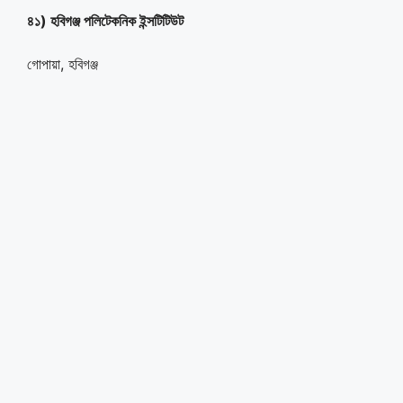
৪১) হবিগঞ্জ পলিটেকনিক ইন্সটিটিউট
গোপায়া, হবিগঞ্জ