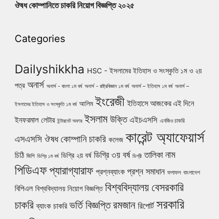
ঔষধ কোম্পানিতে চাকরি নিয়োগ বিজ্ঞপ্তি ২০২৫
Categories
Dailyshikkha
HSC - ইসলামের ইতিহাস ও সংস্কৃতি ১ম ও ২য়
অনার্স
পত্র
অনার্স - বাংলা ১ম বর্ষ
অনার্স - রাষ্ট্রবিজ্ঞান ১ম বর্ষ
অনার্স – ইতিহাস ১ম বর্ষ
অনার্স –
ইংরেজী
ইতিহাসে আজকের এই দিনে
আলিম
ইসলামের ইতিহাস ও সংস্কৃতি ১ম বর্ষ
ইসলাম
উক্তি
এইচএসসি
ইনফরমাল লেটার
এনজিও চাকরি
ইন্টারনেট অফার
কারেন্ট অ্যাফেয়ার্স
ঔষধ কোম্পানি চাকরি
এসএসসি
কলেজ
নাম
ডিগ্রি ৩য় বর্ষ
তালিকা
চিঠি
ডিগ্রি ২য় বর্ষ
জিপি
ডিগ্রি ১ম বর্ষ
ডিগ্রী
পিডিএফ
প্যারাগ্যারাফ
প্রশ্ন সমাধান
প্রশ্নব্যাংক
ফলাফল
বাংলাদেশ
বিশ্ববিদ্যালয়
বেসরকারি
বিপিএল
বিশ্ববিদ্যালয় নিয়োগ বিজ্ঞপ্তি
সরকারি
চাকরি
ভর্তি বিজ্ঞপ্তি
রমজান
রিপোর্ট
ব্যাংক চাকরি