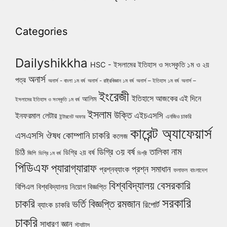
Categories
Dailyshikkha
HSC - ইসলামের ইতিহাস ও সংস্কৃতি ১ম ও ২য়
অনার্স
পত্র
অনার্স - বাংলা ১ম বর্ষ
অনার্স - রাষ্ট্রবিজ্ঞান ১ম বর্ষ
অনার্স – ইতিহাস ১ম বর্ষ
অনার্স –
ইংরেজী
ইতিহাসে আজকের এই দিনে
আলিম
ইসলামের ইতিহাস ও সংস্কৃতি ১ম বর্ষ
ইসলাম
উক্তি
এইচএসসি
ইনফরমাল লেটার
এনজিও চাকরি
ইন্টারনেট অফার
কারেন্ট অ্যাফেয়ার্স
ঔষধ কোম্পানি চাকরি
এসএসসি
কলেজ
নাম
ডিগ্রি ৩য় বর্ষ
তালিকা
চিঠি
ডিগ্রি ২য় বর্ষ
জিপি
ডিগ্রি ১ম বর্ষ
ডিগ্রী
পিডিএফ
প্যারাগ্যারাফ
প্রশ্ন সমাধান
প্রশ্নব্যাংক
ফলাফল
বাংলাদেশ
বিশ্ববিদ্যালয়
বেসরকারি
বিপিএল
বিশ্ববিদ্যালয় নিয়োগ বিজ্ঞপ্তি
সরকারি
চাকরি
ভর্তি বিজ্ঞপ্তি
রমজান
রিপোর্ট
ব্যাংক চাকরি
চাকরি
সাধারণ জ্ঞান
স্ট্যাটাস