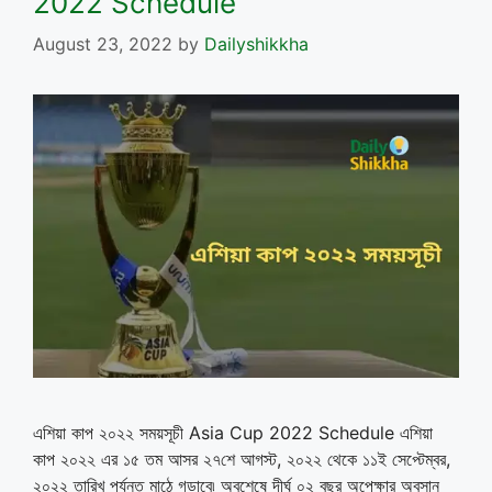
2022 Schedule
August 23, 2022
by
Dailyshikkha
এশিয়া কাপ ২০২২ সময়সূচী Asia Cup 2022 Schedule এশিয়া
কাপ ২০২২ এর ১৫ তম আসর ২৭শে আগস্ট, ২০২২ থেকে ১১ই সেপ্টেম্বর,
২০২২ তারিখ পর্যন্ত মাঠে গড়াবে৷ অবশেষে দীর্ঘ ০২ বছর অপেক্ষার অবসান