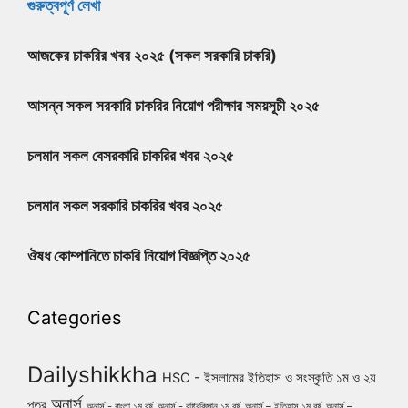
গুরুত্বপূর্ণ লেখা
আজকের চাকরির খবর ২০২৫ (সকল সরকারি চাকরি)
আসন্ন সকল সরকারি চাকরির নিয়োগ পরীক্ষার সময়সূচী ২০২৫
চলমান সকল বেসরকারি চাকরির খবর ২০২৫
চলমান সকল সরকারি চাকরির খবর ২০২৫
ঔষধ কোম্পানিতে চাকরি নিয়োগ বিজ্ঞপ্তি ২০২৫
Categories
Dailyshikkha
HSC - ইসলামের ইতিহাস ও সংস্কৃতি ১ম ও ২য়
অনার্স
পত্র
অনার্স - বাংলা ১ম বর্ষ
অনার্স - রাষ্ট্রবিজ্ঞান ১ম বর্ষ
অনার্স – ইতিহাস ১ম বর্ষ
অনার্স –