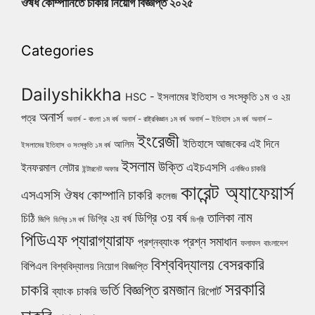
ঔষধ কোম্পানিতে চাকরি নিয়োগ বিজ্ঞপ্তি ২০২৫
Categories
Dailyshikkha
HSC - ইসলামের ইতিহাস ও সংস্কৃতি ১ম ও ২য়
অনার্স
পত্র
অনার্স - বাংলা ১ম বর্ষ
অনার্স - রাষ্ট্রবিজ্ঞান ১ম বর্ষ
অনার্স – ইতিহাস ১ম বর্ষ
অনার্স –
ইংরেজী
ইতিহাসে আজকের এই দিনে
আলিম
ইসলামের ইতিহাস ও সংস্কৃতি ১ম বর্ষ
ইসলাম
উক্তি
এইচএসসি
ইনফরমাল লেটার
এনজিও চাকরি
ইন্টারনেট অফার
কারেন্ট অ্যাফেয়ার্স
ঔষধ কোম্পানি চাকরি
এসএসসি
কলেজ
নাম
ডিগ্রি ৩য় বর্ষ
তালিকা
চিঠি
ডিগ্রি ২য় বর্ষ
জিপি
ডিগ্রি ১ম বর্ষ
ডিগ্রী
পিডিএফ
প্যারাগ্যারাফ
প্রশ্ন সমাধান
প্রশ্নব্যাংক
ফলাফল
বাংলাদেশ
বিশ্ববিদ্যালয়
বেসরকারি
বিপিএল
বিশ্ববিদ্যালয় নিয়োগ বিজ্ঞপ্তি
সরকারি
চাকরি
ভর্তি বিজ্ঞপ্তি
রমজান
রিপোর্ট
ব্যাংক চাকরি