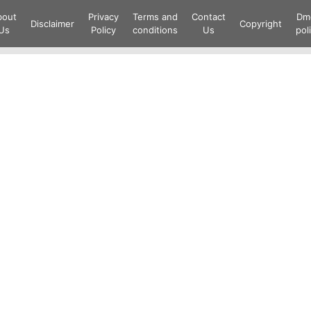
Skip
bout
Privacy
Terms and
Contact
Dm
to
Disclaimer
Copyright
Us
Policy
conditions
Us
pol
content