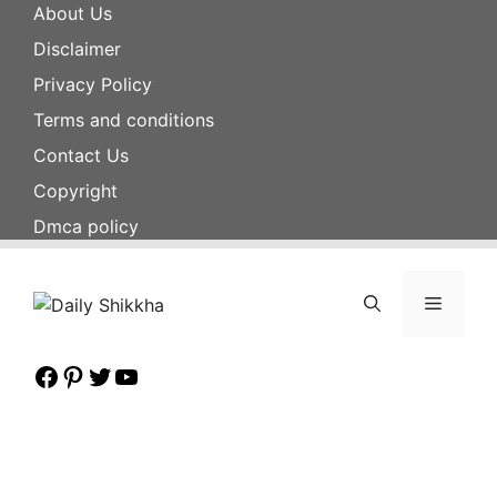
Skip
About Us
to
Disclaimer
content
Privacy Policy
Terms and conditions
Contact Us
Copyright
Dmca policy
Menu
Facebook
Pinterest
Twitter
YouTube