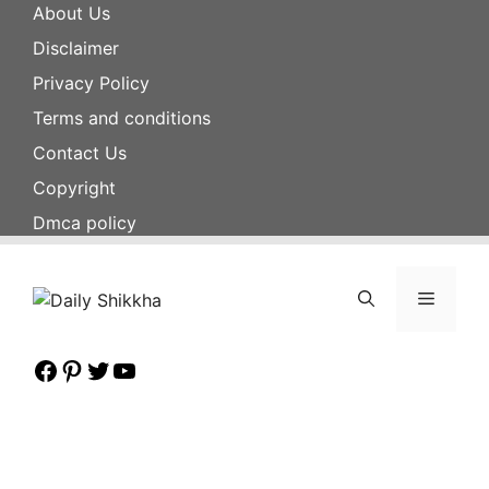
Skip
About Us
to
Disclaimer
content
Privacy Policy
Terms and conditions
Contact Us
Copyright
Dmca policy
Menu
Facebook
Pinterest
Twitter
YouTube