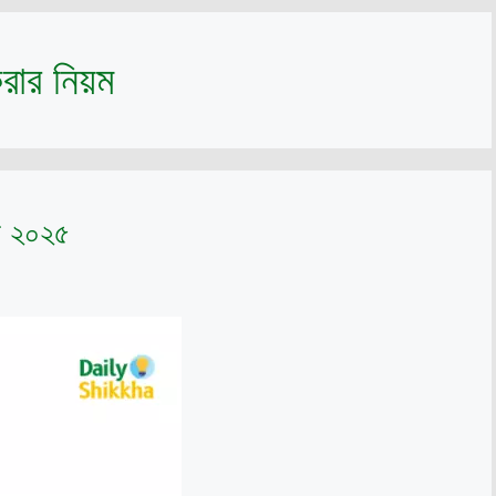
করার নিয়ম
য়ম ২০২৫