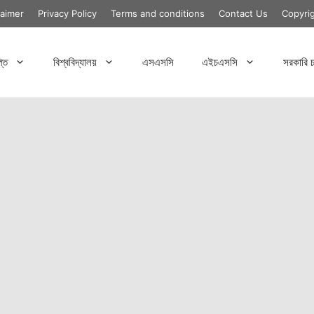
laimer
Privacy Policy
Terms and conditions
Contact Us
Copyri
্তি
বিশ্ববিদ্যালয়
এসএসসি
এইচএসসি
সরকারি চ