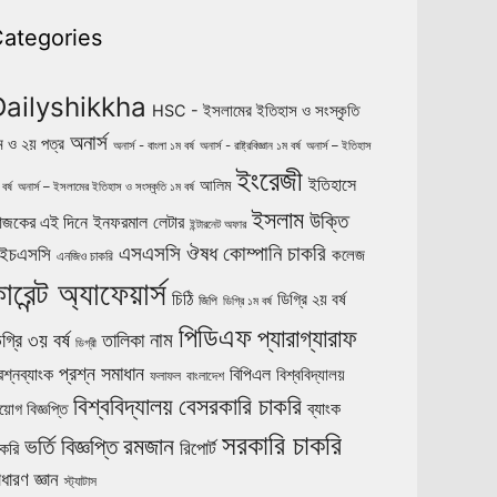
ategories
Dailyshikkha
HSC - ইসলামের ইতিহাস ও সংস্কৃতি
অনার্স
ম ও ২য় পত্র
অনার্স - বাংলা ১ম বর্ষ
অনার্স - রাষ্ট্রবিজ্ঞান ১ম বর্ষ
অনার্স – ইতিহাস
ইংরেজী
ইতিহাসে
আলিম
বর্ষ
অনার্স – ইসলামের ইতিহাস ও সংস্কৃতি ১ম বর্ষ
ইসলাম
উক্তি
ইনফরমাল লেটার
জকের এই দিনে
ইন্টারনেট অফার
ঔষধ কোম্পানি চাকরি
এসএসসি
ইচএসসি
কলেজ
এনজিও চাকরি
ারেন্ট অ্যাফেয়ার্স
চিঠি
ডিগ্রি ২য় বর্ষ
জিপি
ডিগ্রি ১ম বর্ষ
পিডিএফ
প্যারাগ্যারাফ
নাম
গ্রি ৩য় বর্ষ
তালিকা
ডিগ্রী
প্রশ্ন সমাধান
রশ্নব্যাংক
বিপিএল
বিশ্ববিদ্যালয়
ফলাফল
বাংলাদেশ
বিশ্ববিদ্যালয়
বেসরকারি চাকরি
ব্যাংক
য়োগ বিজ্ঞপ্তি
সরকারি চাকরি
ভর্তি বিজ্ঞপ্তি
রমজান
রিপোর্ট
াকরি
াধারণ জ্ঞান
স্ট্যাটাস