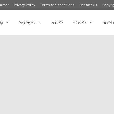
laimer
Privacy Policy
Terms and conditions
Contact Us
Copyri
্তি
বিশ্ববিদ্যালয়
এসএসসি
এইচএসসি
সরকারি চ