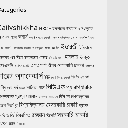
ategories
Dailyshikkha
HSC - ইসলামের ইতিহাস ও সংস্কৃতি
অনার্স
ম ও ২য় পত্র
অনার্স - বাংলা ১ম বর্ষ
অনার্স - রাষ্ট্রবিজ্ঞান ১ম বর্ষ
অনার্স – ইতিহাস
ইংরেজী
ইতিহাসে
আলিম
বর্ষ
অনার্স – ইসলামের ইতিহাস ও সংস্কৃতি ১ম বর্ষ
ইসলাম
উক্তি
ইনফরমাল লেটার
জকের এই দিনে
ইন্টারনেট অফার
ঔষধ কোম্পানি চাকরি
এসএসসি
ইচএসসি
কলেজ
এনজিও চাকরি
ারেন্ট অ্যাফেয়ার্স
চিঠি
ডিগ্রি ২য় বর্ষ
জিপি
ডিগ্রি ১ম বর্ষ
পিডিএফ
প্যারাগ্যারাফ
নাম
গ্রি ৩য় বর্ষ
তালিকা
ডিগ্রী
প্রশ্ন সমাধান
রশ্নব্যাংক
বিপিএল
বিশ্ববিদ্যালয়
ফলাফল
বাংলাদেশ
বিশ্ববিদ্যালয়
বেসরকারি চাকরি
ব্যাংক
য়োগ বিজ্ঞপ্তি
সরকারি চাকরি
ভর্তি বিজ্ঞপ্তি
রমজান
রিপোর্ট
াকরি
াধারণ জ্ঞান
স্ট্যাটাস