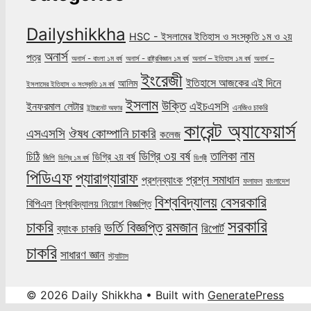
Dailyshikkha
HSC - ইসলামের ইতিহাস ও সংস্কৃতি ১ম ও ২য়
অনার্স
পত্র
অনার্স - বাংলা ১ম বর্ষ
অনার্স - রাষ্ট্রবিজ্ঞান ১ম বর্ষ
অনার্স – ইতিহাস ১ম বর্ষ
অনার্স –
ইংরেজী
ইতিহাসে আজকের এই দিনে
আলিম
ইসলামের ইতিহাস ও সংস্কৃতি ১ম বর্ষ
ইসলাম
উক্তি
এইচএসসি
ইনফরমাল লেটার
এনজিও চাকরি
ইন্টারনেট অফার
কারেন্ট অ্যাফেয়ার্স
ঔষধ কোম্পানি চাকরি
এসএসসি
কলেজ
নাম
ডিগ্রি ৩য় বর্ষ
তালিকা
চিঠি
ডিগ্রি ২য় বর্ষ
জিপি
ডিগ্রি ১ম বর্ষ
ডিগ্রী
পিডিএফ
প্যারাগ্যারাফ
প্রশ্ন সমাধান
প্রশ্নব্যাংক
ফলাফল
বাংলাদেশ
বিশ্ববিদ্যালয়
বেসরকারি
বিপিএল
বিশ্ববিদ্যালয় নিয়োগ বিজ্ঞপ্তি
সরকারি
চাকরি
ভর্তি বিজ্ঞপ্তি
রমজান
রিপোর্ট
ব্যাংক চাকরি
চাকরি
সাধারণ জ্ঞান
স্ট্যাটাস
© 2026 Daily Shikkha
• Built with
GeneratePress