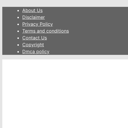
Skip
About Us
to
Disclaimer
content
Privacy Policy
Terms and conditions
Contact Us
Copyright
Dmca policy