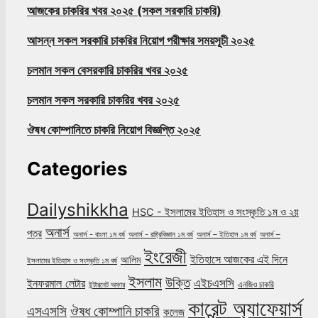
আজকের চাকরির খবর ২০২৫ (সকল সরকারি চাকরি)
আসন্ন সকল সরকারি চাকরির নিয়োগ পরীক্ষার সময়সূচী ২০২৫
চলমান সকল বেসরকারি চাকরির খবর ২০২৫
চলমান সকল সরকারি চাকরির খবর ২০২৫
ঔষধ কোম্পানিতে চাকরি নিয়োগ বিজ্ঞপ্তি ২০২৫
Categories
Dailyshikkha
HSC - ইসলামের ইতিহাস ও সংস্কৃতি ১ম ও ২য়
অনার্স
পত্র
অনার্স - বাংলা ১ম বর্ষ
অনার্স - রাষ্ট্রবিজ্ঞান ১ম বর্ষ
অনার্স – ইতিহাস ১ম বর্ষ
অনার্স –
ইংরেজী
ইতিহাসে আজকের এই দিনে
আলিম
ইসলামের ইতিহাস ও সংস্কৃতি ১ম বর্ষ
ইসলাম
উক্তি
এইচএসসি
ইনফরমাল লেটার
এনজিও চাকরি
ইন্টারনেট অফার
কারেন্ট অ্যাফেয়ার্স
ঔষধ কোম্পানি চাকরি
এসএসসি
কলেজ