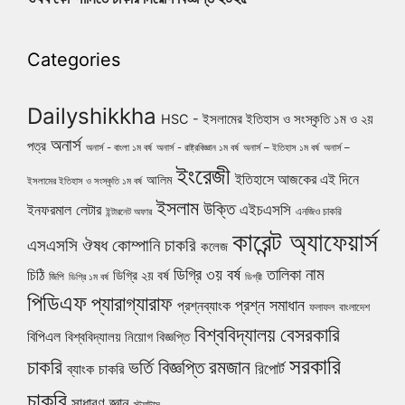
Categories
Dailyshikkha
HSC - ইসলামের ইতিহাস ও সংস্কৃতি ১ম ও ২য়
অনার্স
পত্র
অনার্স - বাংলা ১ম বর্ষ
অনার্স - রাষ্ট্রবিজ্ঞান ১ম বর্ষ
অনার্স – ইতিহাস ১ম বর্ষ
অনার্স –
ইংরেজী
ইতিহাসে আজকের এই দিনে
আলিম
ইসলামের ইতিহাস ও সংস্কৃতি ১ম বর্ষ
ইসলাম
উক্তি
এইচএসসি
ইনফরমাল লেটার
এনজিও চাকরি
ইন্টারনেট অফার
কারেন্ট অ্যাফেয়ার্স
ঔষধ কোম্পানি চাকরি
এসএসসি
কলেজ
নাম
ডিগ্রি ৩য় বর্ষ
তালিকা
চিঠি
ডিগ্রি ২য় বর্ষ
জিপি
ডিগ্রি ১ম বর্ষ
ডিগ্রী
পিডিএফ
প্যারাগ্যারাফ
প্রশ্ন সমাধান
প্রশ্নব্যাংক
ফলাফল
বাংলাদেশ
বিশ্ববিদ্যালয়
বেসরকারি
বিপিএল
বিশ্ববিদ্যালয় নিয়োগ বিজ্ঞপ্তি
সরকারি
চাকরি
ভর্তি বিজ্ঞপ্তি
রমজান
রিপোর্ট
ব্যাংক চাকরি
চাকরি
সাধারণ জ্ঞান
স্ট্যাটাস