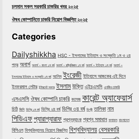
চলমান সকল সরকারি চাকরির খবর ২০২৫
ঔষধ কোম্পানিতে চাকরি নিয়োগ বিজ্ঞপ্তি ২০২৫
Categories
Dailyshikkha
HSC - ইসলামের ইতিহাস ও সংস্কৃতি ১ম ও ২য়
অনার্স
পত্র
অনার্স - বাংলা ১ম বর্ষ
অনার্স - রাষ্ট্রবিজ্ঞান ১ম বর্ষ
অনার্স – ইতিহাস ১ম বর্ষ
অনার্স –
ইংরেজী
ইতিহাসে আজকের এই দিনে
আলিম
ইসলামের ইতিহাস ও সংস্কৃতি ১ম বর্ষ
ইসলাম
উক্তি
এইচএসসি
ইনফরমাল লেটার
এনজিও চাকরি
ইন্টারনেট অফার
কারেন্ট অ্যাফেয়ার্স
ঔষধ কোম্পানি চাকরি
এসএসসি
কলেজ
নাম
ডিগ্রি ৩য় বর্ষ
তালিকা
চিঠি
ডিগ্রি ২য় বর্ষ
জিপি
ডিগ্রি ১ম বর্ষ
ডিগ্রী
পিডিএফ
প্যারাগ্যারাফ
প্রশ্ন সমাধান
প্রশ্নব্যাংক
ফলাফল
বাংলাদেশ
বিশ্ববিদ্যালয়
বেসরকারি
বিপিএল
বিশ্ববিদ্যালয় নিয়োগ বিজ্ঞপ্তি