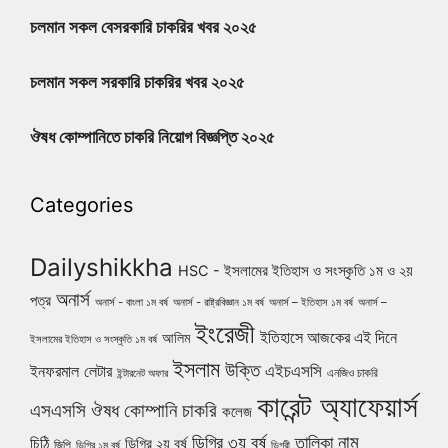
চলমান সকল বেসরকারি চাকরির খবর ২০২৫
চলমান সকল সরকারি চাকরির খবর ২০২৫
ঔষধ কোম্পানিতে চাকরি নিয়োগ বিজ্ঞপ্তি ২০২৫
Categories
Dailyshikkha
HSC - ইসলামের ইতিহাস ও সংস্কৃতি ১ম ও ২য়
অনার্স
পত্র
অনার্স - বাংলা ১ম বর্ষ
অনার্স - রাষ্ট্রবিজ্ঞান ১ম বর্ষ
অনার্স – ইতিহাস ১ম বর্ষ
অনার্স –
ইংরেজী
ইতিহাসে আজকের এই দিনে
আলিম
ইসলামের ইতিহাস ও সংস্কৃতি ১ম বর্ষ
ইসলাম
উক্তি
এইচএসসি
ইনফরমাল লেটার
এনজিও চাকরি
ইন্টারনেট অফার
কারেন্ট অ্যাফেয়ার্স
ঔষধ কোম্পানি চাকরি
এসএসসি
কলেজ
নাম
ডিগ্রি ৩য় বর্ষ
তালিকা
চিঠি
ডিগ্রি ২য় বর্ষ
জিপি
ডিগ্রি ১ম বর্ষ
ডিগ্রী