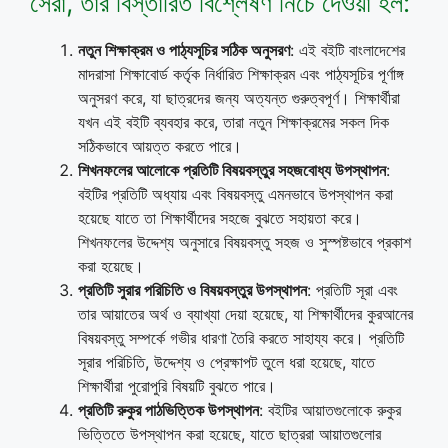
সেরা, তার বিস্তারিত বিশ্লেষণ নিচে দেওয়া হল:
নতুন শিক্ষাক্রম ও পাঠ্যসূচির সঠিক অনুসরণ
: এই বইটি বাংলাদেশের
মাদরাসা শিক্ষাবোর্ড কর্তৃক নির্ধারিত শিক্ষাক্রম এবং পাঠ্যসূচির পূর্ণাঙ্গ
অনুসরণ করে, যা ছাত্রদের জন্য অত্যন্ত গুরুত্বপূর্ণ। শিক্ষার্থীরা
যখন এই বইটি ব্যবহার করে, তারা নতুন শিক্ষাক্রমের সকল দিক
সঠিকভাবে আয়ত্ত করতে পারে।
শিখনফলের আলোকে প্রতিটি বিষয়বস্তুর সহজবোধ্য উপস্থাপন
:
বইটির প্রতিটি অধ্যায় এবং বিষয়বস্তু এমনভাবে উপস্থাপন করা
হয়েছে যাতে তা শিক্ষার্থীদের সহজে বুঝতে সহায়তা করে।
শিখনফলের উদ্দেশ্য অনুসারে বিষয়বস্তু সহজ ও সুস্পষ্টভাবে প্রকাশ
করা হয়েছে।
প্রতিটি সুরার পরিচিতি ও বিষয়বস্তুর উপস্থাপন
: প্রতিটি সূরা এবং
তার আয়াতের অর্থ ও ব্যাখ্যা দেয়া হয়েছে, যা শিক্ষার্থীদের কুরআনের
বিষয়বস্তু সম্পর্কে গভীর ধারণা তৈরি করতে সাহায্য করে। প্রতিটি
সূরার পরিচিতি, উদ্দেশ্য ও প্রেক্ষাপট তুলে ধরা হয়েছে, যাতে
শিক্ষার্থীরা পুরোপুরি বিষয়টি বুঝতে পারে।
প্রতিটি রুকুর পাঠভিত্তিক উপস্থাপন
: বইটির আয়াতগুলোকে রুকুর
ভিত্তিতে উপস্থাপন করা হয়েছে, যাতে ছাত্ররা আয়াতগুলোর