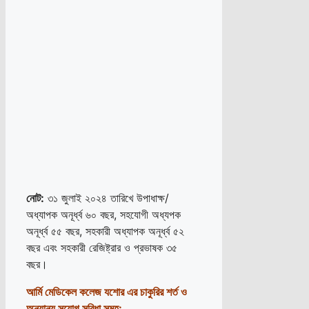
নোট:
৩১ জুলাই ২০২৪ তারিখে উপাধাক্ষ/
অধ্যাপক অনূর্ধ্ব ৬০ বছর, সহযোগী অধ্যপক
অনূর্ধ্ব ৫৫ বছর, সহকারী অধ্যাপক অনূর্ধ্ব ৫২
বছর এবং সহকারী রেজিষ্ট্রার ও প্রভাষক ৩৫
বছর।
আর্মি মেডিকেল কলেজ যশোর
এর চাকুরির শর্ত ও
অন্যান্য সুযোগ সুবিধা সমূহ: