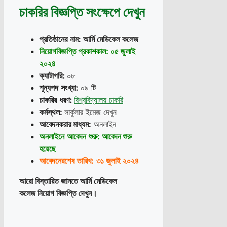
চাকরির বিজ্ঞপ্তি সংক্ষেপে দেখুন
প্রতিষ্ঠানের
নাম
:
আর্মি মেডিকেল কলেজ
নিয়োগবিজ্ঞপ্তি
প্রকাশকাল: ০৫ জুলাই
২০২৪
ক্যাটাগরি
:
০৮
শূন্যপদ
সংখ্যা
:
০৯ টি
চাকরির
ধরণ
:
বিশ্ববিদ্যালয় চাকরি
কর্মস্থল
:
সার্কুলার ইমেজ দেখুন
আবেদনকরার
মাধ্যম:
অনলাইন
অনলাইনে
আবেদন
শুরু
: আবেদন শুরু
হয়েছে
আবেদনেরশেষ
তারিখ
:
৩১ জুলাই ২০২৪
আরো
বিস্তারিত জানতে আর্মি মেডিকেল
কলেজ নিয়োগ বিজ্ঞপ্তি দেখুন।