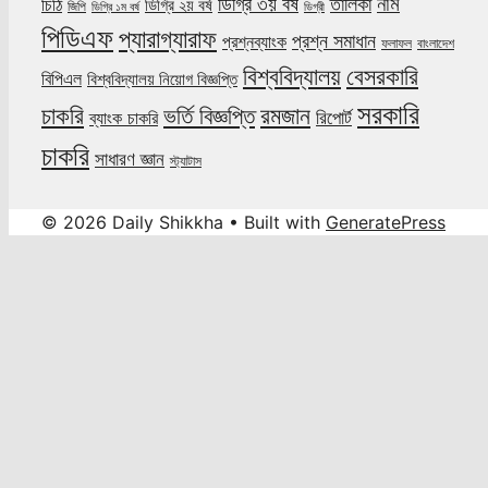
নাম
ডিগ্রি ৩য় বর্ষ
তালিকা
চিঠি
ডিগ্রি ২য় বর্ষ
জিপি
ডিগ্রি ১ম বর্ষ
ডিগ্রী
পিডিএফ
প্যারাগ্যারাফ
প্রশ্ন সমাধান
প্রশ্নব্যাংক
ফলাফল
বাংলাদেশ
বিশ্ববিদ্যালয়
বেসরকারি
বিপিএল
বিশ্ববিদ্যালয় নিয়োগ বিজ্ঞপ্তি
সরকারি
চাকরি
ভর্তি বিজ্ঞপ্তি
রমজান
রিপোর্ট
ব্যাংক চাকরি
চাকরি
সাধারণ জ্ঞান
স্ট্যাটাস
© 2026 Daily Shikkha
• Built with
GeneratePress