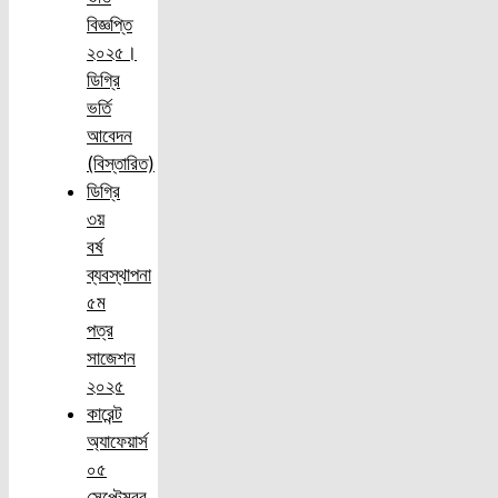
বিজ্ঞপ্তি
২০২৫।
ডিগ্রি
ভর্তি
আবেদন
(বিস্তারিত)
ডিগ্রি
৩য়
বর্ষ
ব্যবস্থাপনা
৫ম
পত্র
সাজেশন
২০২৫
কারেন্ট
অ্যাফেয়ার্স
০৫
সেপ্টেম্বর