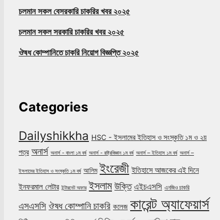
চলমান সকল বেসরকারি চাকরির খবর ২০২৫
চলমান সকল সরকারি চাকরির খবর ২০২৫
ঔষধ কোম্পানিতে চাকরি নিয়োগ বিজ্ঞপ্তি ২০২৫
Categories
Dailyshikkha
HSC - ইসলামের ইতিহাস ও সংস্কৃতি ১ম ও ২য়
অনার্স
পত্র
অনার্স - বাংলা ১ম বর্ষ
অনার্স - রাষ্ট্রবিজ্ঞান ১ম বর্ষ
অনার্স – ইতিহাস ১ম বর্ষ
অনার্স –
ইংরেজী
ইতিহাসে আজকের এই দিনে
আলিম
ইসলামের ইতিহাস ও সংস্কৃতি ১ম বর্ষ
ইসলাম
উক্তি
এইচএসসি
ইনফরমাল লেটার
এনজিও চাকরি
ইন্টারনেট অফার
কারেন্ট অ্যাফেয়ার্স
ঔষধ কোম্পানি চাকরি
এসএসসি
কলেজ