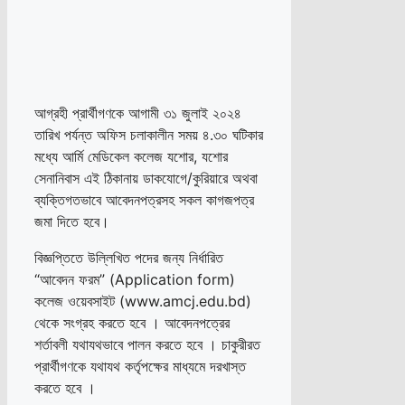
আগ্রহী প্রার্থীগণকে আগামী ৩১ জুলাই ২০২৪
তারিখ পর্যন্ত অফিস চলাকালীন সময় ৪.৩০ ঘটিকার
মধ্যে আর্মি মেডিকেল কলেজ যশোর, যশোর
সেনানিবাস এই ঠিকানায় ডাকযোগে/কুরিয়ারে অথবা
ব্যক্তিগতভাবে আবেদনপত্রসহ সকল কাগজপত্র
জমা দিতে হবে।
বিজ্ঞপ্তিতে উল্লিখিত পদের জন্য নির্ধারিত
“আবেদন ফরম” (Application form)
কলেজ ওয়েবসাইট (www.amcj.edu.bd)
থেকে সংগ্রহ করতে হবে । আবেদনপত্রের
শর্তাবলী যথাযথভাবে পালন করতে হবে । চাকুরীরত
প্রার্থীগণকে যথাযথ কর্তৃপক্ষের মাধ্যমে দরখাস্ত
করতে হবে ।