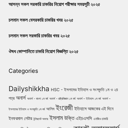
আসন্ন সকল সরকারি চাকরির নিয়োগ পরীক্ষার সময়সূচী ২০২৫
চলমান সকল বেসরকারি চাকরির খবর ২০২৫
চলমান সকল সরকারি চাকরির খবর ২০২৫
ঔষধ কোম্পানিতে চাকরি নিয়োগ বিজ্ঞপ্তি ২০২৫
Categories
Dailyshikkha
HSC - ইসলামের ইতিহাস ও সংস্কৃতি ১ম ও ২য়
অনার্স
পত্র
অনার্স - বাংলা ১ম বর্ষ
অনার্স - রাষ্ট্রবিজ্ঞান ১ম বর্ষ
অনার্স – ইতিহাস ১ম বর্ষ
অনার্স –
ইংরেজী
ইতিহাসে আজকের এই দিনে
আলিম
ইসলামের ইতিহাস ও সংস্কৃতি ১ম বর্ষ
ইসলাম
উক্তি
এইচএসসি
ইনফরমাল লেটার
এনজিও চাকরি
ইন্টারনেট অফার