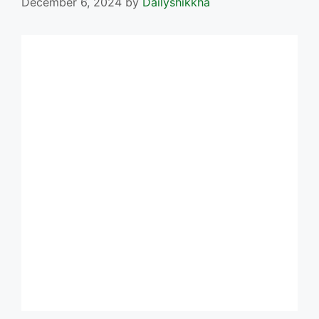
December 6, 2024
by
Dailyshikkha