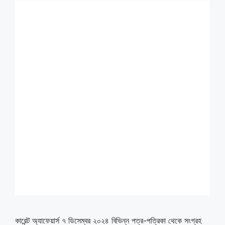
কারেন্ট অ্যাফেয়ার্স ৭ ডিসেম্বর ২০২৪ বিভিন্ন পত্র-পত্রিকা থেকে সংগ্রহ