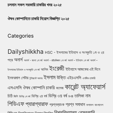
চলমান সকল সরকারি চাকরির খবর ২০২৫
ঔষধ কোম্পানিতে চাকরি নিয়োগ বিজ্ঞপ্তি ২০২৫
Categories
Dailyshikkha
HSC - ইসলামের ইতিহাস ও সংস্কৃতি ১ম ও ২য়
অনার্স
পত্র
অনার্স - বাংলা ১ম বর্ষ
অনার্স - রাষ্ট্রবিজ্ঞান ১ম বর্ষ
অনার্স – ইতিহাস ১ম বর্ষ
অনার্স –
ইংরেজী
ইতিহাসে আজকের এই দিনে
আলিম
ইসলামের ইতিহাস ও সংস্কৃতি ১ম বর্ষ
ইসলাম
উক্তি
এইচএসসি
ইনফরমাল লেটার
এনজিও চাকরি
ইন্টারনেট অফার
কারেন্ট অ্যাফেয়ার্স
ঔষধ কোম্পানি চাকরি
এসএসসি
কলেজ
নাম
ডিগ্রি ৩য় বর্ষ
তালিকা
চিঠি
ডিগ্রি ২য় বর্ষ
জিপি
ডিগ্রি ১ম বর্ষ
ডিগ্রী
পিডিএফ
প্যারাগ্যারাফ
প্রশ্ন সমাধান
প্রশ্নব্যাংক
ফলাফল
বাংলাদেশ
বিশ্ববিদ্যালয়
বেসরকারি