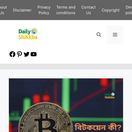
Skip
bout
Privacy
Terms and
Contact
Dm
to
Disclaimer
Copyright
Us
Policy
conditions
Us
pol
content
Menu
Facebook
Pinterest
Twitter
YouTube