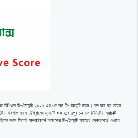
আজ বিপিএল টি-টোয়েন্টি ২০২২ এর ৩য় তম টি-টোয়েন্টি ম্যাচ। বল বাই বল লাইভ
াইট। বরিশাল বনাম চট্টগ্রামের ম্যাচটি শুরু হবে দুপুর ১২.৩০ মিনিটে। ম্যাচটি
োরিয়ান্স বনাম সিলেট সানরাইজার্স আজকের টি-টোয়েন্টি ম্যাচের স্কোরবোর্ড এখানে