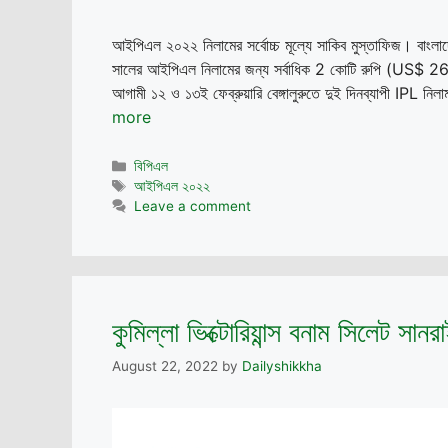
আইপিএল ২০২২ নিলামের সর্বোচ্চ মূল্যে সাকিব মুস্তাফিজ। বাংল
সালের আইপিএল নিলামের জন্য সর্বাধিক 2 কোটি রুপি (US$ 269
আগামী ১২ ও ১৩ই ফেব্রুয়ারি বেঙ্গালুরুতে দুই দিনব্যাপী IPL নি
more
Categories
বিপিএল
Tags
আইপিএল ২০২২
Leave a comment
কুমিল্লা ভিক্টোরিয়ান্স বনাম সিলেট স
August 22, 2022
by
Dailyshikkha