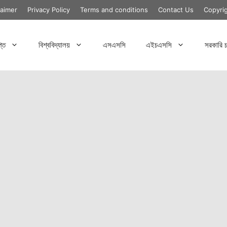
laimer
Privacy Policy
Terms and conditions
Contact Us
Copyri
্তি
বিশ্ববিদ্যালয়
এসএসসি
এইচএসসি
সরকারি চ