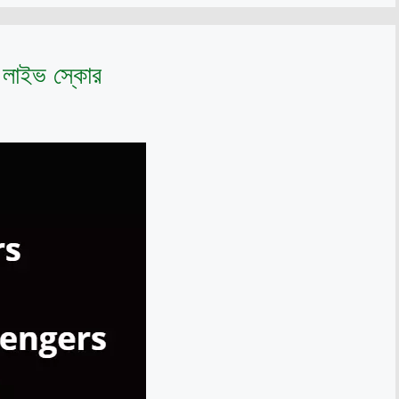
র্স লাইভ স্কোর