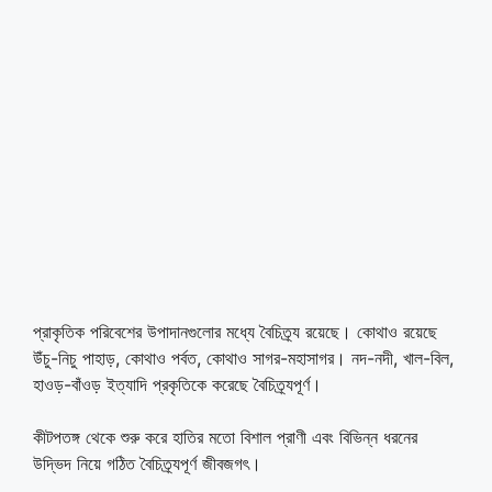
প্রাকৃতিক পরিবেশের উপাদানগুলোর মধ্যে বৈচিত্র্য রয়েছে। কোথাও রয়েছে
উঁচু-নিচু পাহাড়, কোথাও পর্বত, কোথাও সাগর-মহাসাগর। নদ-নদী, খাল-বিল,
হাওড়-বাঁওড় ইত্যাদি প্রকৃতিকে করেছে বৈচিত্র্যপূর্ণ।
কীটপতঙ্গ থেকে শুরু করে হাতির মতো বিশাল প্রাণী এবং বিভিন্ন ধরনের
উদ্ভিদ নিয়ে গঠিত বৈচিত্র্যপূর্ণ জীবজগৎ।