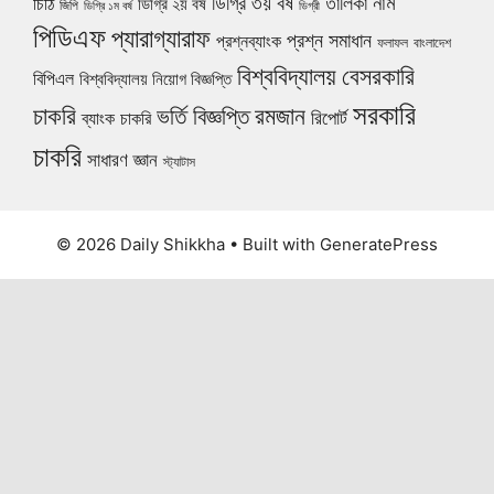
নাম
ডিগ্রি ৩য় বর্ষ
তালিকা
চিঠি
ডিগ্রি ২য় বর্ষ
জিপি
ডিগ্রি ১ম বর্ষ
ডিগ্রী
পিডিএফ
প্যারাগ্যারাফ
প্রশ্ন সমাধান
প্রশ্নব্যাংক
ফলাফল
বাংলাদেশ
বিশ্ববিদ্যালয়
বেসরকারি
বিপিএল
বিশ্ববিদ্যালয় নিয়োগ বিজ্ঞপ্তি
সরকারি
চাকরি
ভর্তি বিজ্ঞপ্তি
রমজান
রিপোর্ট
ব্যাংক চাকরি
চাকরি
সাধারণ জ্ঞান
স্ট্যাটাস
© 2026 Daily Shikkha
• Built with
GeneratePress