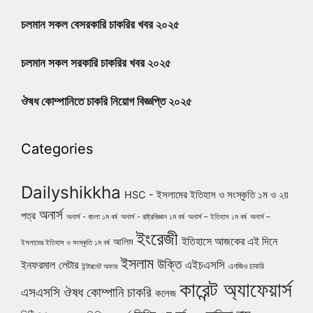
চলমান সকল বেসরকারি চাকরির খবর ২০২৫
চলমান সকল সরকারি চাকরির খবর ২০২৫
ঔষধ কোম্পানিতে চাকরি নিয়োগ বিজ্ঞপ্তি ২০২৫
Categories
Dailyshikkha
HSC - ইসলামের ইতিহাস ও সংস্কৃতি ১ম ও ২য়
অনার্স
পত্র
অনার্স - বাংলা ১ম বর্ষ
অনার্স - রাষ্ট্রবিজ্ঞান ১ম বর্ষ
অনার্স – ইতিহাস ১ম বর্ষ
অনার্স –
ইংরেজী
ইতিহাসে আজকের এই দিনে
আলিম
ইসলামের ইতিহাস ও সংস্কৃতি ১ম বর্ষ
ইসলাম
উক্তি
এইচএসসি
ইনফরমাল লেটার
এনজিও চাকরি
ইন্টারনেট অফার
কারেন্ট অ্যাফেয়ার্স
ঔষধ কোম্পানি চাকরি
এসএসসি
কলেজ