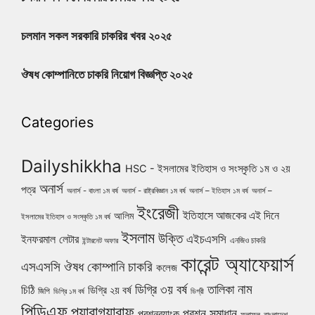
চলমান সকল সরকারি চাকরির খবর ২০২৫
ঔষধ কোম্পানিতে চাকরি নিয়োগ বিজ্ঞপ্তি ২০২৫
Categories
Dailyshikkha
HSC - ইসলামের ইতিহাস ও সংস্কৃতি ১ম ও ২য়
অনার্স
পত্র
অনার্স - বাংলা ১ম বর্ষ
অনার্স - রাষ্ট্রবিজ্ঞান ১ম বর্ষ
অনার্স – ইতিহাস ১ম বর্ষ
অনার্স –
ইংরেজী
ইতিহাসে আজকের এই দিনে
আলিম
ইসলামের ইতিহাস ও সংস্কৃতি ১ম বর্ষ
ইসলাম
উক্তি
এইচএসসি
ইনফরমাল লেটার
এনজিও চাকরি
ইন্টারনেট অফার
কারেন্ট অ্যাফেয়ার্স
ঔষধ কোম্পানি চাকরি
এসএসসি
কলেজ
নাম
ডিগ্রি ৩য় বর্ষ
তালিকা
চিঠি
ডিগ্রি ২য় বর্ষ
জিপি
ডিগ্রি ১ম বর্ষ
ডিগ্রী
পিডিএফ
প্যারাগ্যারাফ
প্রশ্ন সমাধান
প্রশ্নব্যাংক
ফলাফল
বাংলাদেশ