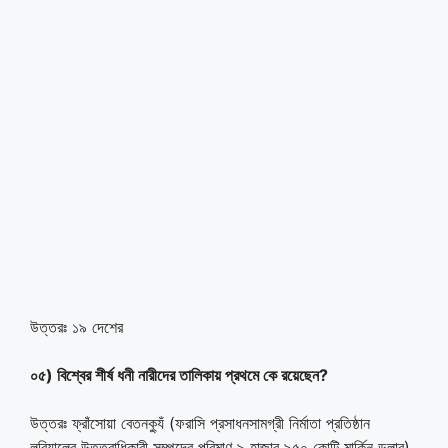
উত্তরঃ ১৯ দেশের
০৫) বিশ্বের শীর্ষ ধনী নারীদের তালিকায় প্রথমে কে রয়েছেন?
উত্তরঃ ফ্রাঁসোয়া বেতনক্যুঁ (ফরাসি প্রসাধনসামগ্রী নির্মাতা প্রতিষ্ঠান
লরিয়ালের উত্তরাধিকারী সম্পদের পরিমাণ ৯ হাজার ৯৫০ কোটি মার্কিন ডলার)