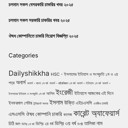
চলমান সকল বেসরকারি চাকরির খবর ২০২৫
চলমান সকল সরকারি চাকরির খবর ২০২৫
ঔষধ কোম্পানিতে চাকরি নিয়োগ বিজ্ঞপ্তি ২০২৫
Categories
Dailyshikkha
HSC - ইসলামের ইতিহাস ও সংস্কৃতি ১ম ও ২য়
অনার্স
পত্র
অনার্স - বাংলা ১ম বর্ষ
অনার্স - রাষ্ট্রবিজ্ঞান ১ম বর্ষ
অনার্স – ইতিহাস ১ম বর্ষ
অনার্স –
ইংরেজী
ইতিহাসে আজকের এই দিনে
আলিম
ইসলামের ইতিহাস ও সংস্কৃতি ১ম বর্ষ
ইসলাম
উক্তি
এইচএসসি
ইনফরমাল লেটার
এনজিও চাকরি
ইন্টারনেট অফার
কারেন্ট অ্যাফেয়ার্স
ঔষধ কোম্পানি চাকরি
এসএসসি
কলেজ
নাম
ডিগ্রি ৩য় বর্ষ
তালিকা
চিঠি
ডিগ্রি ২য় বর্ষ
জিপি
ডিগ্রি ১ম বর্ষ
ডিগ্রী