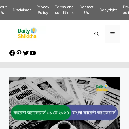
Skip
bout
Privacy
Terms and
Contact
Dm
to
Disclaimer
Copyright
Us
Policy
conditions
Us
pol
content
Menu
Facebook
Pinterest
Twitter
YouTube