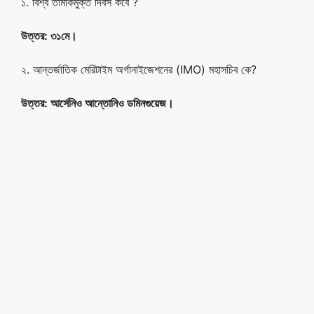
১. বিশ্ব তামাকমুক্ত দিবস কবে ?
উত্তর: ৩১মে
।
২. আন্তর্জাতিক মেরিটাইম অর্গানাইজেশনের (IMO) মহাসচিব কে?
উত্তর: আর্সেনিও আন্তোনিও ডমিনগুয়েজ।