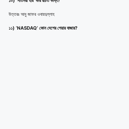
১০) ‘সাতনরী হার’ কার রচিত কাব্য?
উত্তরঃ আবু জাফর ওবায়দুল্লাহ
১১) ‘NASDAQ’ কোন দেশের শেয়ার বাজার?