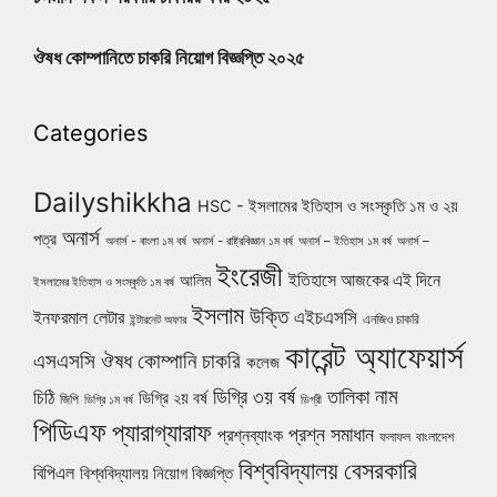
ঔষধ কোম্পানিতে চাকরি নিয়োগ বিজ্ঞপ্তি ২০২৫
Categories
Dailyshikkha
HSC - ইসলামের ইতিহাস ও সংস্কৃতি ১ম ও ২য়
অনার্স
পত্র
অনার্স - বাংলা ১ম বর্ষ
অনার্স - রাষ্ট্রবিজ্ঞান ১ম বর্ষ
অনার্স – ইতিহাস ১ম বর্ষ
অনার্স –
ইংরেজী
ইতিহাসে আজকের এই দিনে
আলিম
ইসলামের ইতিহাস ও সংস্কৃতি ১ম বর্ষ
ইসলাম
উক্তি
এইচএসসি
ইনফরমাল লেটার
এনজিও চাকরি
ইন্টারনেট অফার
কারেন্ট অ্যাফেয়ার্স
ঔষধ কোম্পানি চাকরি
এসএসসি
কলেজ
নাম
ডিগ্রি ৩য় বর্ষ
তালিকা
চিঠি
ডিগ্রি ২য় বর্ষ
জিপি
ডিগ্রি ১ম বর্ষ
ডিগ্রী
পিডিএফ
প্যারাগ্যারাফ
প্রশ্ন সমাধান
প্রশ্নব্যাংক
ফলাফল
বাংলাদেশ
বিশ্ববিদ্যালয়
বেসরকারি
বিপিএল
বিশ্ববিদ্যালয় নিয়োগ বিজ্ঞপ্তি