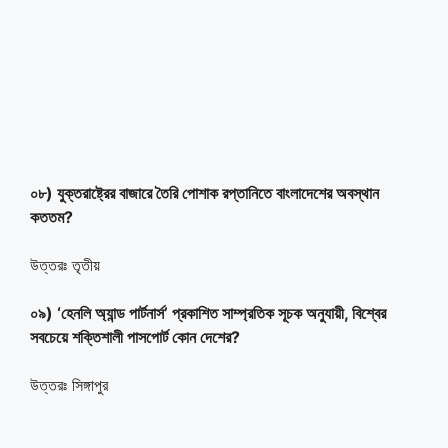
০৮) যুক্তরাষ্ট্রের বাজারে তৈরি পোশাক রপ্তানিতে বাংলাদেশের অবস্থান
কততম?
উত্তরঃ তৃতীয়
০৯) ‘হেনলি অ্যান্ড পার্টনার্স’ প্রকাশিত সাম্প্রতিক সূচক অনুযায়ী, বিশ্বের
সবচেয়ে শক্তিশালী পাসপোর্ট কোন দেশের?
উত্তরঃ সিঙ্গাপুর