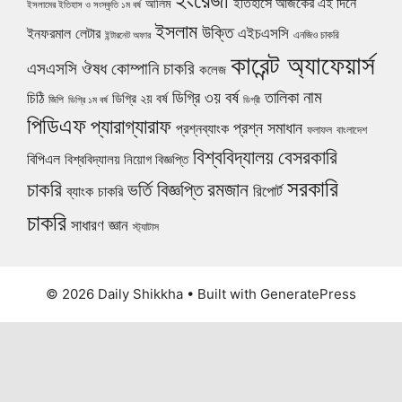
ইতিহাসে আজকের এই দিনে
আলিম
ইসলামের ইতিহাস ও সংস্কৃতি ১ম বর্ষ
ইসলাম
উক্তি
এইচএসসি
ইনফরমাল লেটার
এনজিও চাকরি
ইন্টারনেট অফার
কারেন্ট অ্যাফেয়ার্স
ঔষধ কোম্পানি চাকরি
এসএসসি
কলেজ
নাম
ডিগ্রি ৩য় বর্ষ
তালিকা
চিঠি
ডিগ্রি ২য় বর্ষ
জিপি
ডিগ্রি ১ম বর্ষ
ডিগ্রী
পিডিএফ
প্যারাগ্যারাফ
প্রশ্ন সমাধান
প্রশ্নব্যাংক
ফলাফল
বাংলাদেশ
বিশ্ববিদ্যালয়
বেসরকারি
বিপিএল
বিশ্ববিদ্যালয় নিয়োগ বিজ্ঞপ্তি
সরকারি
চাকরি
ভর্তি বিজ্ঞপ্তি
রমজান
রিপোর্ট
ব্যাংক চাকরি
চাকরি
সাধারণ জ্ঞান
স্ট্যাটাস
© 2026 Daily Shikkha
• Built with
GeneratePress