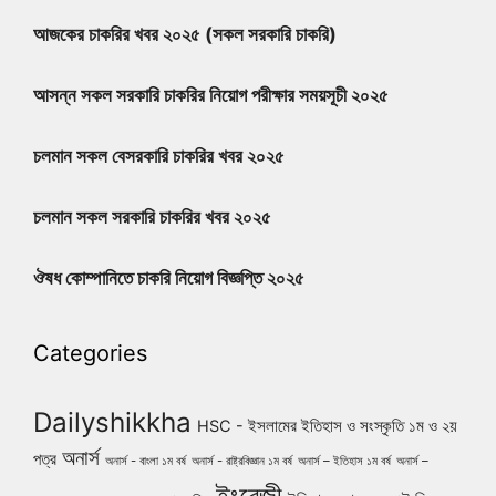
আজকের চাকরির খবর ২০২৫ (সকল সরকারি চাকরি)
আসন্ন সকল সরকারি চাকরির নিয়োগ পরীক্ষার সময়সূচী ২০২৫
চলমান সকল বেসরকারি চাকরির খবর ২০২৫
চলমান সকল সরকারি চাকরির খবর ২০২৫
ঔষধ কোম্পানিতে চাকরি নিয়োগ বিজ্ঞপ্তি ২০২৫
Categories
Dailyshikkha
HSC - ইসলামের ইতিহাস ও সংস্কৃতি ১ম ও ২য়
অনার্স
পত্র
অনার্স - বাংলা ১ম বর্ষ
অনার্স - রাষ্ট্রবিজ্ঞান ১ম বর্ষ
অনার্স – ইতিহাস ১ম বর্ষ
অনার্স –
ইংরেজী