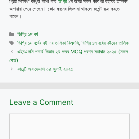
প্রিয় শিক্ষার্থী বন্ধুরা আশা করি
ডিগ্রি
১ম বর্ষের সকল গ্রুপের বইয়ের তালিকা
আপনারা পেয়ে গেছেন। কোন ধরনের জিজ্ঞাসা থাকলে কমেন্ট বক্সে করতে
পারেন।
Categories
ডিগ্রি ১ম বর্ষ
Tags
ডিগ্রি ১ম বর্ষের বই এর তালিকা বিএসসি
,
ডিগ্রি ১ম বর্ষের বইয়ের তালিকা
এইচএসসি পদার্থ বিজ্ঞান ২য় পত্র MCQ প্রশ্ন সমাধান ২০২৫ (সকল
বোর্ড)
কারেন্ট অ্যাফেয়ার্স ০৪ জুলাই ২০২৫
Leave a Comment
Comment