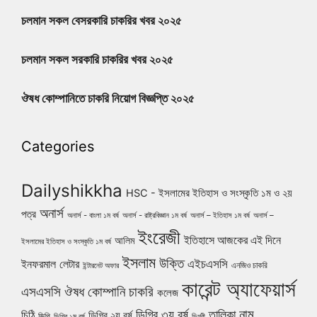
চলমান সকল বেসরকারি চাকরির খবর ২০২৫
চলমান সকল সরকারি চাকরির খবর ২০২৫
ঔষধ কোম্পানিতে চাকরি নিয়োগ বিজ্ঞপ্তি ২০২৫
Categories
Dailyshikkha
HSC - ইসলামের ইতিহাস ও সংস্কৃতি ১ম ও ২য়
অনার্স
পত্র
অনার্স - বাংলা ১ম বর্ষ
অনার্স - রাষ্ট্রবিজ্ঞান ১ম বর্ষ
অনার্স – ইতিহাস ১ম বর্ষ
অনার্স –
ইংরেজী
ইতিহাসে আজকের এই দিনে
আলিম
ইসলামের ইতিহাস ও সংস্কৃতি ১ম বর্ষ
ইসলাম
উক্তি
এইচএসসি
ইনফরমাল লেটার
এনজিও চাকরি
ইন্টারনেট অফার
কারেন্ট অ্যাফেয়ার্স
ঔষধ কোম্পানি চাকরি
এসএসসি
কলেজ
নাম
ডিগ্রি ৩য় বর্ষ
তালিকা
চিঠি
ডিগ্রি ২য় বর্ষ
জিপি
ডিগ্রি ১ম বর্ষ
ডিগ্রী