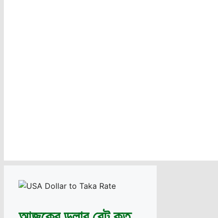
আজকের ডলার রেট কত