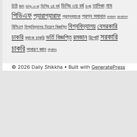
নাম
ডিগ্রি ৩য় বর্ষ
তালিকা
চিঠি
ডিগ্রি ২য় বর্ষ
জিপি
ডিগ্রি ১ম বর্ষ
ডিগ্রী
পিডিএফ
প্যারাগ্যারাফ
প্রশ্ন সমাধান
প্রশ্নব্যাংক
ফলাফল
বাংলাদেশ
বিশ্ববিদ্যালয়
বেসরকারি
বিপিএল
বিশ্ববিদ্যালয় নিয়োগ বিজ্ঞপ্তি
সরকারি
চাকরি
ভর্তি বিজ্ঞপ্তি
রমজান
রিপোর্ট
ব্যাংক চাকরি
চাকরি
সাধারণ জ্ঞান
স্ট্যাটাস
© 2026 Daily Shikkha
• Built with
GeneratePress