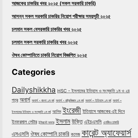
আজকের চাকরির খবর ২০২৫ (সকল সরকারি চাকরি)
আসন্ন সকল সরকারি চাকরির নিয়োগ পরীক্ষার সময়সূচী ২০২৫
চলমান সকল বেসরকারি চাকরির খবর ২০২৫
চলমান সকল সরকারি চাকরির খবর ২০২৫
ঔষধ কোম্পানিতে চাকরি নিয়োগ বিজ্ঞপ্তি ২০২৫
Categories
Dailyshikkha
HSC - ইসলামের ইতিহাস ও সংস্কৃতি ১ম ও ২য়
অনার্স
পত্র
অনার্স - বাংলা ১ম বর্ষ
অনার্স - রাষ্ট্রবিজ্ঞান ১ম বর্ষ
অনার্স – ইতিহাস ১ম বর্ষ
অনার্স –
ইংরেজী
ইতিহাসে আজকের এই দিনে
আলিম
ইসলামের ইতিহাস ও সংস্কৃতি ১ম বর্ষ
ইসলাম
উক্তি
এইচএসসি
ইনফরমাল লেটার
এনজিও চাকরি
ইন্টারনেট অফার
কারেন্ট অ্যাফেয়ার্স
ঔষধ কোম্পানি চাকরি
এসএসসি
কলেজ