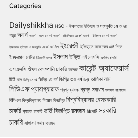
Categories
Dailyshikkha
HSC - ইসলামের ইতিহাস ও সংস্কৃতি ১ম ও ২য়
অনার্স
পত্র
অনার্স - বাংলা ১ম বর্ষ
অনার্স - রাষ্ট্রবিজ্ঞান ১ম বর্ষ
অনার্স – ইতিহাস ১ম বর্ষ
অনার্স –
ইংরেজী
ইতিহাসে আজকের এই দিনে
আলিম
ইসলামের ইতিহাস ও সংস্কৃতি ১ম বর্ষ
ইসলাম
উক্তি
এইচএসসি
ইনফরমাল লেটার
এনজিও চাকরি
ইন্টারনেট অফার
কারেন্ট অ্যাফেয়ার্স
ঔষধ কোম্পানি চাকরি
এসএসসি
কলেজ
নাম
ডিগ্রি ৩য় বর্ষ
তালিকা
চিঠি
ডিগ্রি ২য় বর্ষ
জিপি
ডিগ্রি ১ম বর্ষ
ডিগ্রী
পিডিএফ
প্যারাগ্যারাফ
প্রশ্ন সমাধান
প্রশ্নব্যাংক
ফলাফল
বাংলাদেশ
বিশ্ববিদ্যালয়
বেসরকারি
বিপিএল
বিশ্ববিদ্যালয় নিয়োগ বিজ্ঞপ্তি
সরকারি
চাকরি
ভর্তি বিজ্ঞপ্তি
রমজান
রিপোর্ট
ব্যাংক চাকরি
চাকরি
সাধারণ জ্ঞান
স্ট্যাটাস