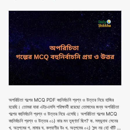
অপরিচিতা গল্পের MCQ PDF বহুনির্বাচনি প্রশ্ন ও উত্তর নিয়ে হাজির
হয়েছি। তোমরা যারা এইচএসসি পরিক্ষার্থী রয়েছো তোমাদের জন্য অপরিচিতা
গল্পের বহুনির্বাচনি প্রশ্ন ও উত্তর নিয়ে এসেছি। অপরিচিতা গল্পের MCQ
বহুনির্বাচনি প্রশ্ন ও উত্তর ০১) কার মন তৃষ্ণার্ত ছিল? ক. সম্ভূনাথ সেনের
খ. অনুপমের গ. মামার ঘ. কল্যাণীর উঃ খ. অনুপমের ০২) ‘মন্দ নয় হে! খাঁটি …