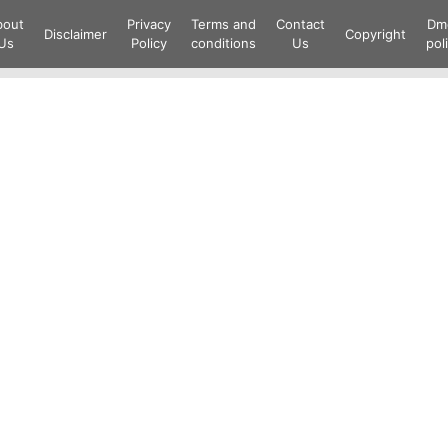
Skip
bout
Privacy
Terms and
Contact
Dm
to
Disclaimer
Copyright
Us
Policy
conditions
Us
pol
content