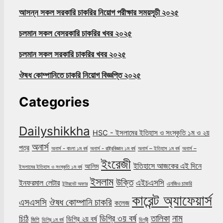
আসন্ন সকল সরকারি চাকরির নিয়োগ পরীক্ষার সময়সূচী ২০২৫
চলমান সকল বেসরকারি চাকরির খবর ২০২৫
চলমান সকল সরকারি চাকরির খবর ২০২৫
ঔষধ কোম্পানিতে চাকরি নিয়োগ বিজ্ঞপ্তি ২০২৫
Categories
Dailyshikkha
HSC - ইসলামের ইতিহাস ও সংস্কৃতি ১ম ও ২য়
অনার্স
পত্র
অনার্স - বাংলা ১ম বর্ষ
অনার্স - রাষ্ট্রবিজ্ঞান ১ম বর্ষ
অনার্স – ইতিহাস ১ম বর্ষ
অনার্স –
ইংরেজী
ইতিহাসে আজকের এই দিনে
আলিম
ইসলামের ইতিহাস ও সংস্কৃতি ১ম বর্ষ
ইসলাম
উক্তি
এইচএসসি
ইনফরমাল লেটার
এনজিও চাকরি
ইন্টারনেট অফার
কারেন্ট অ্যাফেয়ার্স
ঔষধ কোম্পানি চাকরি
এসএসসি
কলেজ
নাম
ডিগ্রি ৩য় বর্ষ
তালিকা
চিঠি
ডিগ্রি ২য় বর্ষ
জিপি
ডিগ্রি ১ম বর্ষ
ডিগ্রী