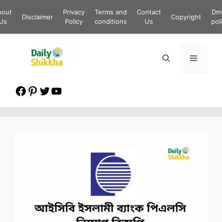
Skip
bout
Privacy
Terms and
Contact
Dm
to
Disclaimer
Copyright
Us
Policy
conditions
Us
pol
content
Menu
Facebook
Pinterest
Twitter
YouTube