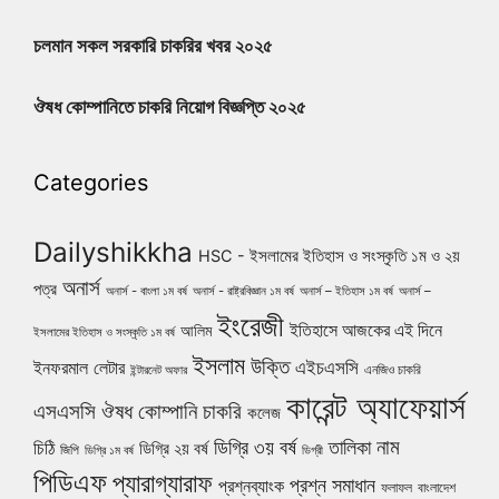
চলমান সকল সরকারি চাকরির খবর ২০২৫
ঔষধ কোম্পানিতে চাকরি নিয়োগ বিজ্ঞপ্তি ২০২৫
Categories
Dailyshikkha
HSC - ইসলামের ইতিহাস ও সংস্কৃতি ১ম ও ২য়
অনার্স
পত্র
অনার্স - বাংলা ১ম বর্ষ
অনার্স - রাষ্ট্রবিজ্ঞান ১ম বর্ষ
অনার্স – ইতিহাস ১ম বর্ষ
অনার্স –
ইংরেজী
ইতিহাসে আজকের এই দিনে
আলিম
ইসলামের ইতিহাস ও সংস্কৃতি ১ম বর্ষ
ইসলাম
উক্তি
এইচএসসি
ইনফরমাল লেটার
এনজিও চাকরি
ইন্টারনেট অফার
কারেন্ট অ্যাফেয়ার্স
ঔষধ কোম্পানি চাকরি
এসএসসি
কলেজ
নাম
ডিগ্রি ৩য় বর্ষ
তালিকা
চিঠি
ডিগ্রি ২য় বর্ষ
জিপি
ডিগ্রি ১ম বর্ষ
ডিগ্রী
পিডিএফ
প্যারাগ্যারাফ
প্রশ্ন সমাধান
প্রশ্নব্যাংক
ফলাফল
বাংলাদেশ