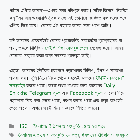
পরীক্ষা এগিয়ে আসছে—এখনই সময় পরিশ্রম করার। সঠিক রিসোর্স, নিয়মিত
অনুশীলন আর অধ্যায়ভিত্তিক সাজেশনই তোমাকে কাঙ্ক্ষিত ফলাফলের পথে
এগিয়ে নিয়ে যাবে। তোমার এই যাত্রায় আমরা সর্বদা পাশে আছি।
যদি আমাদের ওয়েবসাইটে তোমার প্রয়োজনীয় সাবজেক্টের প্রশ্নোত্তর না
পাও, তাহলে নির্দ্বিধায়
ডেইলি শিক্ষা ফেসবুক পেজে
মেসেজ করো। আমরা
তোমাকে সাহায্য করার জন্য সবসময় প্রস্তুত আছি।
এছাড়া, আমাদের ইউটিউব চ্যানেলে পড়াশোনার ভিডিও, টিপস ও সাজেশন
পাওয়া যায়। তুমি নিচের লিংক থেকে সহজেই আমাদের
ইউটিউব চ্যানেলটি
সাবস্ক্রাইব
করতে পারো।আরো তথ্য পাওয়ার জন্য আমাদের
Daily
Shikkha Telegram গ্রুপ
এবং
Facebook গ্রুপ
এ যোগ দিয়ে
পড়াশোনা নিয়ে কথা বলতে পারো, প্রশ্ন করতে পারো এবং নতুন আপডেট
পেতে পারো। এখানে সবাই মিলে একসাথে শিখতে পারবে।
Categories
HSC - ইসলামের ইতিহাস ও সংস্কৃতি ১ম ও ২য় পত্র
Tags
ইসলামের ইতিহাস ও সংস্কৃতি ২য় পত্র
,
ইসলামের ইতিহাস ও সংস্কৃতি