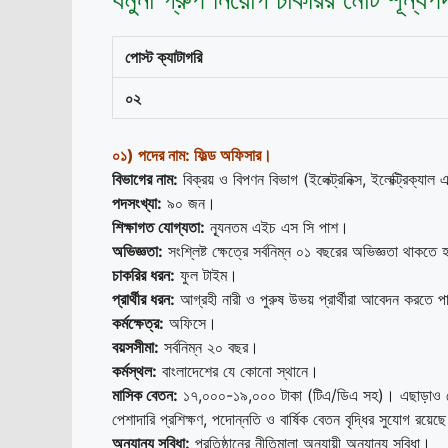
পোস্ট ক্যাটাগরি
০
২
০১
)
পদের নাম: ফিল্ড অফিসার।
বিভাগের নাম:
বিক্রয় ও বিপণন বিভাগ (ইলেক্ট্রনিক্স, ইলেক্ট্রিক্যাল 
পদসংখ্যা:
৯০ জন।
শিক্ষাগত যোগ্যতা:
ন্যূনতম এইচ এস সি পাশ।
অভিজ্ঞতা:
সংশ্লিষ্ট ক্ষেত্রে সর্বনিম্ন ০১ বছরের অভিজ্ঞতা থাকতে
চাকরির ধরন:
ফুল টাইম।
প্রার্থীর ধরন:
আগ্রহী নারী ও পুরুষ উভয় প্রার্থীরা আবেদন করতে 
কর্মক্ষেত্র:
অফিসে।
বয়সসীমা:
সর্বনিম্ন ২০ বছর।
কর্মস্থল:
বাংলাদেশের যে কোনো স্থানে।
মাসিক বেতন:
১৭,০০০-১৯,০০০ টাকা (টিএ/ডিএ সহ)। এছাড়াও সে
পেশাদারি প্রশিক্ষণ, পদোন্নতি ও বার্ষিক বেতন বৃদ্ধির সুযোগ রয়েছ
অন্যান্য সুবিধা:
প্রতিষ্ঠানের নীতিমালা অনুযায়ী অন্যান্য সুবিধা।