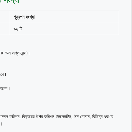
শূন্যপদ সংখ্যা
৯৬
টি
এবং স্মল এপ্লায়েন্স)।
 হবে।
পারবেন।
লস কমিশন, বিক্রয়ের উপর কমিশন ইনসেনটিভ, ঈদ বোনাস, বিভিন্ন ধরণের
ে।