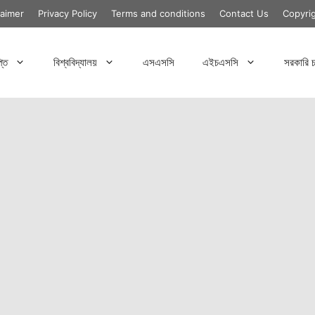
laimer
Privacy Policy
Terms and conditions
Contact Us
Copyri
্তি
বিশ্ববিদ্যালয়
এসএসসি
এইচএসসি
সরকারি চ