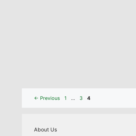
Page
Page
Page
←
Previous
1
…
3
4
About Us