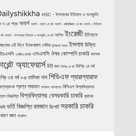
Dailyshikkha
HSC - ইসলামের ইতিহাস ও সংস্কৃতি
অনার্স
ম ও ২য় পত্র
অনার্স - বাংলা ১ম বর্ষ
অনার্স - রাষ্ট্রবিজ্ঞান ১ম বর্ষ
অনার্স – ইতিহাস
ইংরেজী
ইতিহাসে
আলিম
বর্ষ
অনার্স – ইসলামের ইতিহাস ও সংস্কৃতি ১ম বর্ষ
ইসলাম
উক্তি
ইনফরমাল লেটার
জকের এই দিনে
ইন্টারনেট অফার
ঔষধ কোম্পানি চাকরি
এসএসসি
ইচএসসি
কলেজ
এনজিও চাকরি
ারেন্ট অ্যাফেয়ার্স
চিঠি
ডিগ্রি ২য় বর্ষ
জিপি
ডিগ্রি ১ম বর্ষ
পিডিএফ
প্যারাগ্যারাফ
নাম
গ্রি ৩য় বর্ষ
তালিকা
ডিগ্রী
প্রশ্ন সমাধান
রশ্নব্যাংক
বিপিএল
বিশ্ববিদ্যালয়
ফলাফল
বাংলাদেশ
বিশ্ববিদ্যালয়
বেসরকারি চাকরি
ব্যাংক
য়োগ বিজ্ঞপ্তি
সরকারি চাকরি
ভর্তি বিজ্ঞপ্তি
রমজান
রিপোর্ট
াকরি
াধারণ জ্ঞান
স্ট্যাটাস