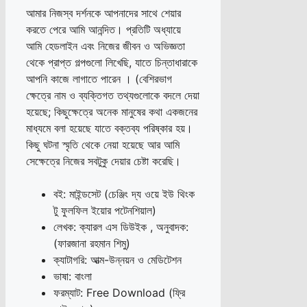
আমার নিজস্ব দর্শনকে আপনাদের সাথে শেয়ার
করতে পেরে আমি আনন্দিত। প্রতিটি অধ্যায়ে
আমি হেডলাইন এবং নিজের জীবন ও অভিজ্ঞতা
থেকে প্রাপ্ত গল্পগুলো লিখেছি, যাতে চিন্তাধারাকে
আপনি কাজে লাগাতে পারেন । (বেশিরভাগ
ক্ষেত্রে নাম ও ব্যক্তিগত তথ্যগুলোকে বদলে দেয়া
হয়েছে; কিছুক্ষেত্রে অনেক মানুষের কথা একজনের
মাধ্যমে বলা হয়েছে যাতে বক্তব্য পরিষ্কার হয়।
কিছু ঘটনা স্মৃতি থেকে নেয়া হয়েছে আর আমি
সেক্ষেত্রে নিজের সবটুকু দেয়ার চেষ্টা করেছি।
বই: মাইন্ডসেট (চেঞ্জিং দ্য ওয়ে ইউ থিংক
টু ফুলফিল ইয়োর পটেনশিয়াল)
লেখক: ক্যারল এস ডিউইক , অনুবাদক:
(ফারজানা রহমান শিমু)
ক্যাটাগরি: আত্ম-উন্নয়ন ও মেডিটেশন
ভাষা: বাংলা
ফরম্যাট: Free Download (ফ্রি