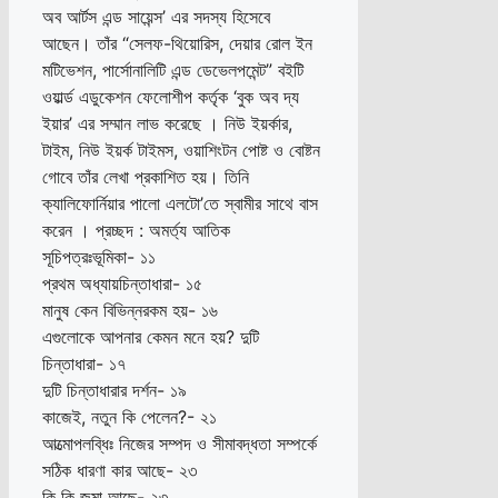
অব আর্টস এন্ড সায়েন্স’ এর সদস্য হিসেবে
আছেন। তাঁর “সেলফ-থিয়োরিস, দেয়ার রোল ইন
মটিভেশন, পার্সোনালিটি এন্ড ডেভেলপমেন্ট” বইটি
ওয়ার্ল্ড এডুকেশন ফেলোশীপ কর্তৃক ‘বুক অব দ্য
ইয়ার’ এর সম্মান লাভ করেছে । নিউ ইয়র্কার,
টাইম, নিউ ইয়র্ক টাইমস, ওয়াশিংটন পোষ্ট ও বোষ্টন
গোবে তাঁর লেখা প্রকাশিত হয়। তিনি
ক্যালিফোর্নিয়ার পালো এলটো’তে স্বামীর সাথে বাস
করেন । প্রচ্ছদ : অমর্ত্য আতিক
সূচিপত্রঃভূমিকা- ১১
প্রথম অধ্যায়চিন্তাধারা- ১৫
মানুষ কেন বিভিন্নরকম হয়- ১৬
এগুলোকে আপনার কেমন মনে হয়? দুটি
চিন্তাধারা- ১৭
দুটি চিন্তাধারার দর্শন- ১৯
কাজেই, নতুন কি পেলেন?- ২১
আত্মোপলব্ধিঃ নিজের সম্পদ ও সীমাবদ্ধতা সম্পর্কে
সঠিক ধারণা কার আছে- ২৩
কি কি জমা আছে- ২৩