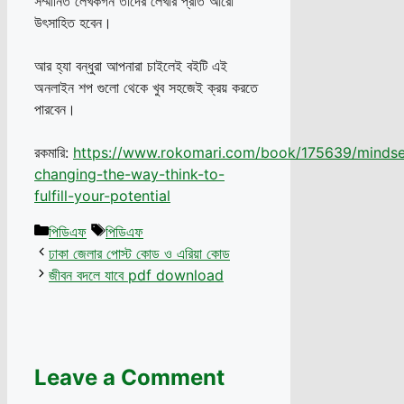
সম্মানিত লেখকগন তাদের লেখার প্রতি আরো
উৎসাহিত হবেন।
আর হ্যা বন্ধুরা আপনারা চাইলেই বইটি এই
অনলাইন শপ গুলো থেকে খুব সহজেই ক্রয় করতে
পারবেন।
রকমারি:
https://www.rokomari.com/book/175639/mindse
changing-the-way-think-to-
fulfill-your-potential
Categories
Tags
পিডিএফ
পিডিএফ
ঢাকা জেলার পোস্ট কোড ও এরিয়া কোড
জীবন বদলে যাবে pdf download
Leave a Comment