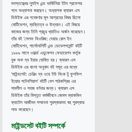
মনস্তত্ত্বের ল্যুইস এন্ড ভার্জিনিয়া ইটন প্রফেসর
পদে অধ্যাপনা করছেন। অধ্যাপক ক্যারল এস
ডিউইক এর গবেষণার মূল আগ্রহের বিষয় ছিলো
মোটিভেশন, ব্যক্তিত্ব ও উন্নয়ন। এই বিষয়ে
কাজের জন্য তিনি প্রচুর খ্যাতিও অর্জন করেছেন।
তাঁর বই ‘সেলফ থিওরিজ: দেয়ার রোল ইন
মোটিভেশন, পার্সোনালিটি এন্ড ডেভেলপমেন্ট’ বইটি
১৯৯৯ সালে ওয়ার্ল্ড এডুকেশন ফেডারেশন কর্তৃক
বুক অফ দ্য ইয়ার ঘোষিত হয়। ক্যারল এস
ডিউইক এর বাংলা অনুবাদ বই সমূহ এর মধ্যে
‘মাইন্ডসেট: চেঞ্জিং দ্য ওয়ে ইউ থিংক টু ফুলফিল
ইয়োর পটেনশিয়াল’ বইটি বেশ পাঠকপ্রিয় এর
সাবলীল ও সহজ বর্ণনার জন্য। ক্যারল এস
ডিউইক তাঁর বিস্তৃত কর্মজীবনে জেমস ম্যাককিন
ক্যাটেল আজীবন সম্মাননা পুরস্কারসহ বহু পুরস্কার
লাভ করেছেন।
মাইন্ডসেট বইটি সম্পর্কে