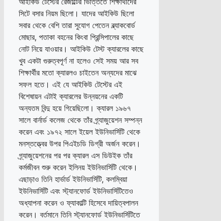
আইকিউ টেস্টের রেজাল্টের ভিত্তিতে শিক্ষার্থীদের
সিটে বসার নিয়ম ছিলো। যাদের আইকিউ ছিলো
সবার থেকে বেশি তারা সুযোগ পেতেন ব্ল্যাকবোর্ড
মোছার, পতাকা বহনের কিংবা প্রিন্সিপালের কাছে
নোট নিয়ে যাওয়ার। আইকিউ টেস্ট ক্যারলের কাছে
খুব একটা গুরুত্বপূর্ণ না হলেও সেই সময় আর সব
শিক্ষার্থীর মতো ক্যারলও চাইতেন অন্যদের মাঝে
সফল হতে। এই যে আইকিউ টেস্টের এই
বিশেষায়ন এটাই ক্যারলের উন্নয়নের একটি
অন্যতম বিন্দু হয়ে গিয়েছিলো। ক্যারল ১৯৬৭
সালে বার্নার্ড কলেজ থেকে তাঁর গ্র্যাজুয়েশন সম্পন্ন
করেন এবং ১৯৭২ সালে ইয়েল ইউনিভার্সিটি থেকে
মনস্তত্ত্বের উপর পিএইচডি ডিগ্রী অর্জন করেন।
গ্র্যাজুয়েশনের পর পর ক্যারল এস ডিউইক তাঁর
কর্মজীবন শুরু করেন ইলিনয় ইউনিভার্সিটি থেকে।
এছাড়াও তিনি হার্ভার্ড ইউনিভার্সিটি, কলম্বিয়া
ইউনিভার্সিটি এবং স্ট্যানফোর্ড ইউনিভার্সিটিতেও
অধ্যাপনা করেন ও ফ্যাকাল্টি হিসেবে দায়িত্বপালন
করেন। বর্তমানে তিনি স্ট্যানফোর্ড ইউনিভার্সিটিতে