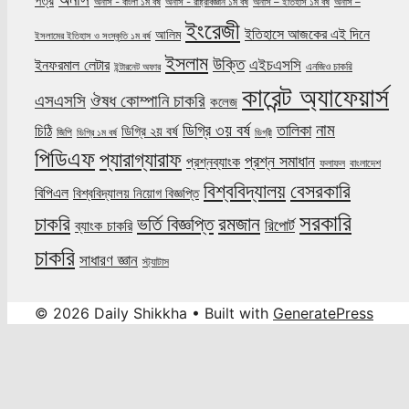
পত্র
অনার্স - বাংলা ১ম বর্ষ
অনার্স - রাষ্ট্রবিজ্ঞান ১ম বর্ষ
অনার্স – ইতিহাস ১ম বর্ষ
অনার্স –
ইংরেজী
ইতিহাসে আজকের এই দিনে
আলিম
ইসলামের ইতিহাস ও সংস্কৃতি ১ম বর্ষ
ইসলাম
উক্তি
এইচএসসি
ইনফরমাল লেটার
এনজিও চাকরি
ইন্টারনেট অফার
কারেন্ট অ্যাফেয়ার্স
ঔষধ কোম্পানি চাকরি
এসএসসি
কলেজ
নাম
ডিগ্রি ৩য় বর্ষ
তালিকা
চিঠি
ডিগ্রি ২য় বর্ষ
জিপি
ডিগ্রি ১ম বর্ষ
ডিগ্রী
পিডিএফ
প্যারাগ্যারাফ
প্রশ্ন সমাধান
প্রশ্নব্যাংক
ফলাফল
বাংলাদেশ
বিশ্ববিদ্যালয়
বেসরকারি
বিপিএল
বিশ্ববিদ্যালয় নিয়োগ বিজ্ঞপ্তি
সরকারি
চাকরি
ভর্তি বিজ্ঞপ্তি
রমজান
রিপোর্ট
ব্যাংক চাকরি
চাকরি
সাধারণ জ্ঞান
স্ট্যাটাস
© 2026 Daily Shikkha
• Built with
GeneratePress