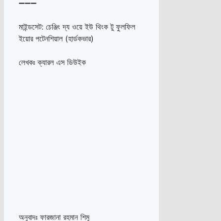
➖➖➖
মাইন্ডসেট: চেঞ্জিং দ্য ওয়ে ইউ থিংক টু ফুলফিল
ইয়োর পটেনশিয়াল (হার্ডকভার)
লেখকঃ ক্যারল এস ডিউইক
অনুবাদঃ ফারজানা রহমান শিমু