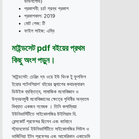
ডাউনলোড)
প্রকাশনী: চর্চা গ্রন্থ প্রকাশ
প্রকাশকাল: 2019
মোট পেজ: টি
ফাইল সাইজ: এম্বি
মাইন্ডসেট pdf বইয়ের প্রথম
কিছু অংশ পড়ুন।
‘মাইন্ডসেট: চেঞ্জিং দ্য ওয়ে ইউ থিংক টু ফুলফিল
ইয়োর পটেনশিয়াল’ বইয়ের ফ্ল্যাপের কথাঃক্যারল
ডিউইক ব্যক্তিত্ব, সামাজিক মনোবিজ্ঞান ও
উন্নয়নমুখী মনোবিজ্ঞানের ক্ষেত্রে পৃথিবীর অন্যতম
বিখ্যাত একজন গবেষক । তিনি কলাম্বিয়া
ইউনিভার্সিটিতে সাইকোলজির উইলিয়াম বি.
রেন্সকোর্ট প্রফেসর ছিলেন এবং বর্তমানে
স্ট্যানফোর্ড ইউনিভার্সিটিতে সাইকোলজির লিউস ও
ভার্জিনিয়া ইটন প্রফেসর এবং আমেরিকান একাডেমি