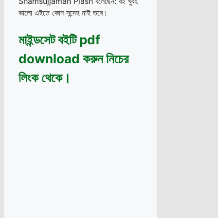
Shamsujjaman Piash বলেছেন: বই খুবই
ভালো এইতে কোন সন্দেহ নাই তবে।
মাইন্ডসেট বইটি pdf
download করুন নিচের
লিংক থেকে।